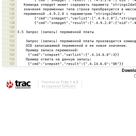
123
124
125
126
127
128
129
130
131
132
133
134
135
136
137
Downlo
O
Powered by
Trac 1.4.3
By
Edgewall Software
.