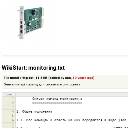
WikiStart
: monitoring.txt
File monitoring.txt,
11.8 KB
(added by
san
,
10 years ago
)
Описание api команд для системы мониторинга
Line
1
2
3
4
5
6
7