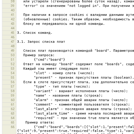
38
39
40
41
42
43
44
45
46
47
48
49
50
51
52
53
54
55
56
57
58
59
60
61
62
63
64
65
        {"cmd":"board","boards":[{"slot":1,"present":false},
66
{"slot":9,"present":true,"required":false,"type":1,"var