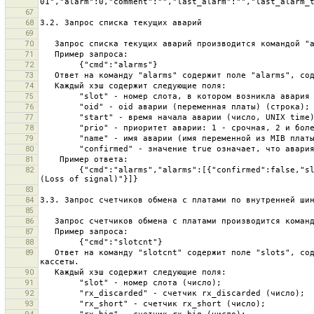
67
68
69
70
71
72
73
74
75
76
77
78
79
80
81
        {"cmd":"alarms","alarms":[{"confirmed":false,"slot":2,"oid":".7.2.1.0","prio":1,"start":1367822543,"name":"port 2: LOS 
82
83
84
85
86
87
88
   Ответ на команду "slotcnt" содержит поле "slots", содержащее массив хэшей, каждый из которых содержит счетчики одного слота 
89
90
91
92
93