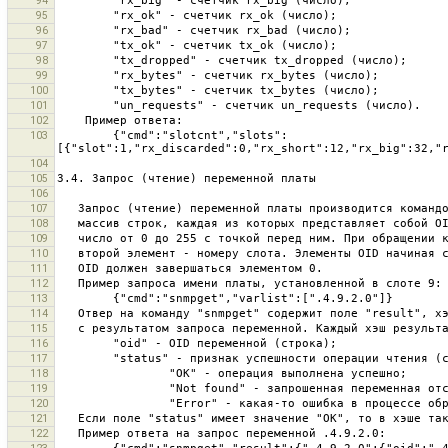
94
95
96
97
98
99
100
101
102
        {"cmd":"slotcnt","slots":
103
104
105
106
107
108
109
110
111
112
113
114
115
116
117
118
119
120
121
122