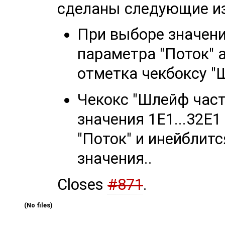
сделаны следующие и
При выборе значени
параметра "Поток" 
отметка чекбоксу "
Чекокс "Шлейф част
значения 1E1...32E
"Поток" и инейблит
значения..
Closes
#871
.
(No files)