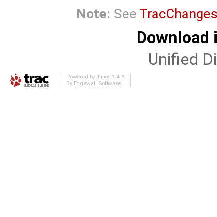
Note:
See
TracChanges
Download i
Unified Di
Powered by
Trac 1.4.3
By
Edgewall Software
.