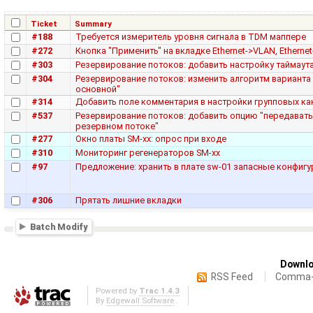
Ticket
Summary
#188
Требуется измеритель уровня сигнала в TDM маппере
#272
Кнопка "Применить" на вкладке Ethernet->VLAN, Etherne
#303
Резервирование потоков: добавить настройку таймаут
#304
Резервирование потоков: изменить алгоритм варианта 
основной"
#314
Добавить поле комментария в настройки групповых ка
#537
Резервирование потоков: добавить опцию "передавать
резервном потоке"
#277
Окно платы SM-xx: опрос при входе
#310
Мониторинг регенераторов SM-xx
#97
Предложение: хранить в плате sw-01 запасные конфигу
#306
Прятать лишние вкладки
Batch Modify
Downlo
RSS Feed
Comma-d
Powered by
Trac 1.4.3
By
Edgewall Software
.