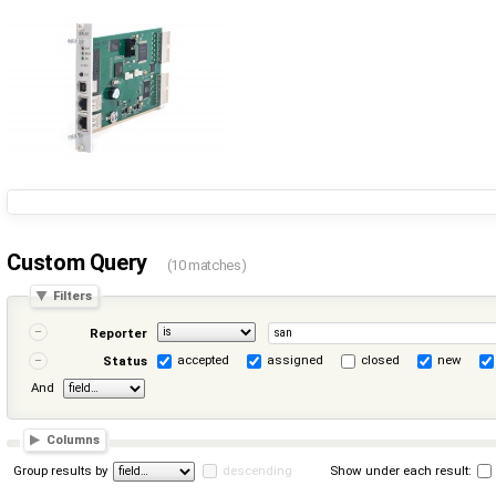
Custom Query
(10 matches)
Filters
Reporter
accepted
assigned
closed
new
Status
And
Columns
Group results by
descending
Show under each result: