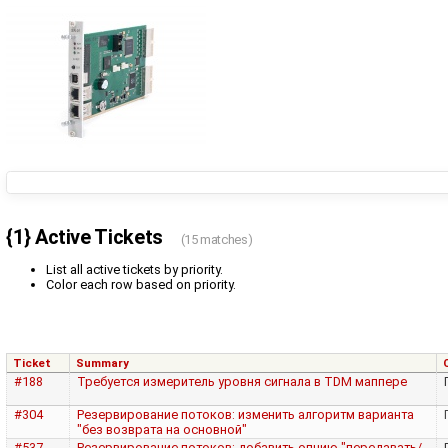
{1} Active Tickets
(15 matches)
List all active tickets by priority.
Color each row based on priority.
Ticket
Summary
#188
Требуется измеритель уровня сигнала в TDM маппере
#304
Резервирование потоков: изменить алгоритм варианта
"без возврата на основной"
#537
Резервирование потоков: добавить опцию "передавать/