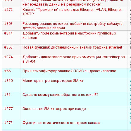
не передавать данные в резервном потоке"
#272
Кнопка "Применить" на вкладке Ethernet->VLAN, Ethernet-
>RSTP
#303
Резервирование потоков: добавить настройку таймаута
детектирования аварии
#314
Добавить поле комментария в настройки групповых
каналов
#358
Новая функция: дистанционный анализ трафика ethernet
#874
Добавить диалоговое окно при коммутации контейнеров
в ST-04
#66
При несконфигурированной ПЛИС выдавать аварию
#310
Мониторинг регенераторов SM-xx
#31
Сделать коммутацию обратного потока Е1
#277
Окно платы SM-xx: опрос при входе
#273
Функция автоматического контроля канала