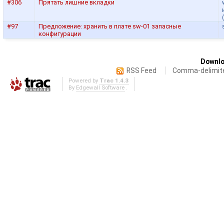
#306
Прятать лишние вкладки
#97
Предложение: хранить в плате sw-01 запасные
конфигурации
Downlo
RSS Feed
Comma-delimit
Powered by
Trac 1.4.3
By
Edgewall Software
.