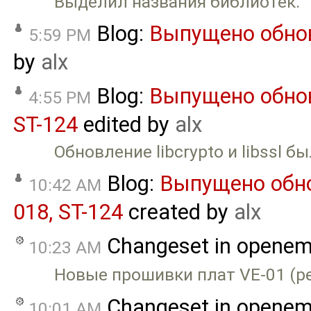
Выделил названия библиотек.
Blog:
Выпущено обнов
5:59 PM
by
alx
Blog:
Выпущено обновл
4:55 PM
ST-124
edited by
alx
Обновление libcrypto и libssl 
Blog:
Выпущено обнов
10:42 AM
018, ST-124
created by
alx
Changeset in opene
10:23 AM
Новые прошивки плат VE-01 (рев
Changeset in opene
10:01 AM