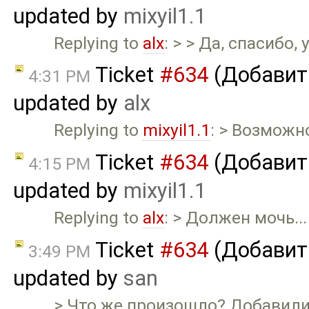
updated by
mixyil1.1
Replying to
alx
: > > Да, спасибо
Ticket
#634
(Добавит
4:31 PM
updated by
alx
Replying to
mixyil1.1
: > Возможн
Ticket
#634
(Добавит
4:15 PM
updated by
mixyil1.1
Replying to
alx
: > Должен мочь...
Ticket
#634
(Добавит
3:49 PM
updated by
san
> Что же произошло? Добавили 