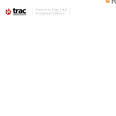
R
Powered by
Trac 1.4.3
By
Edgewall Software
.