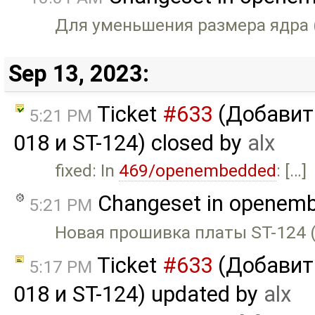
Для уменьшения размера ядра (
Sep 13, 2023:
Ticket
#633
(Добавить
5:21 PM
018 и ST-124) closed by
alx
fixed: In
469/openembedded
: […]
Changeset in openem
5:21 PM
Новая прошивка платы ST-124 (
Ticket
#633
(Добавить
5:17 PM
018 и ST-124) updated by
alx