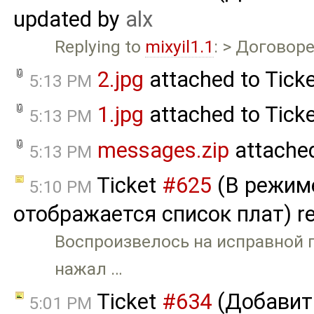
updated by
alx
Replying to
mixyil1.1
: > Договоре
2.jpg
attached to
Tick
5:13 PM
1.jpg
attached to
Tick
5:13 PM
messages.zip
attache
5:13 PM
Ticket
#625
(В режиме
5:10 PM
отображается список плат) r
Воспроизвелось на исправной 
нажал …
Ticket
#634
(Добавит
5:01 PM