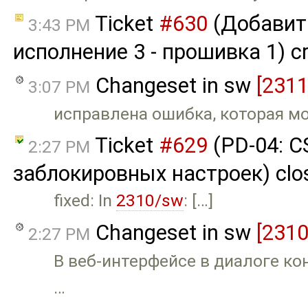
Ticket
#630
(Добавит
3:43 PM
исполнение 3 - прошивка 1) c
Changeset in sw
[2311
3:07 PM
исправлена ошибка, которая мо
Ticket
#629
(PD-04: C
2:27 PM
заблокировных настроек) clo
fixed: In
2310/sw
: […]
Changeset in sw
[2310
2:27 PM
В веб-интерфейсе в диалоге к
…