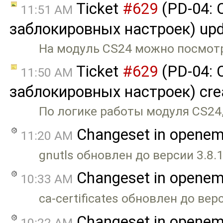
Ticket
#629
(PD-04: 
11:51 AM
заблокировных настроек) up
На модуль CS24 можно посмотре
Ticket
#629
(PD-04: 
11:50 AM
заблокировных настроек) cre
По логике работы модуля CS24,
Changeset in opene
11:20 AM
gnutls обновлен до версии 3.8.1
Changeset in opene
10:33 AM
ca-certificates обновлен до вер
Changeset in opene
10:22 AM