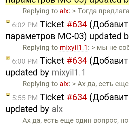
Replying to
alx
: > Тогда предлаг
Ticket
#634
(Добавит
6:02 PM
параметров MC-03) updated 
Replying to
mixyil1.1
: > мы не с
Ticket
#634
(Добавит
6:00 PM
updated by
mixyil1.1
Replying to
alx
: > Ах да, есть ещ
Ticket
#634
(Добавит
5:55 PM
updated by
alx
Ах да, есть еще один вопрос, но