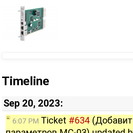
Timeline
Sep 20, 2023:
Ticket
#634
(Добавит
6:07 PM
параметров MC-03) updated 