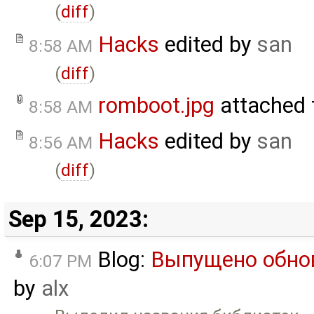
(
diff
)
Hacks
edited by
san
8:58 AM
(
diff
)
romboot.jpg
attached
8:58 AM
Hacks
edited by
san
8:56 AM
(
diff
)
Sep 15, 2023:
Blog:
Выпущено обнов
6:07 PM
by
alx