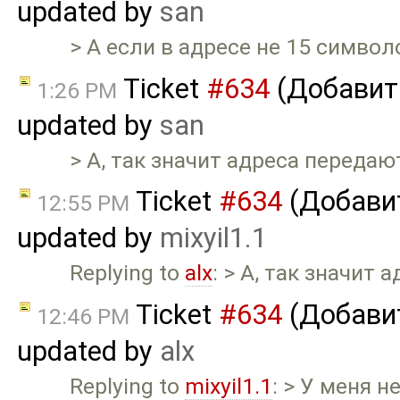
updated by
san
> А если в адресе не 15 символ
Ticket
#634
(Добавит
1:26 PM
updated by
san
> А, так значит адреса передаю
Ticket
#634
(Добави
12:55 PM
updated by
mixyil1.1
Replying to
alx
: > А, так значит
Ticket
#634
(Добави
12:46 PM
updated by
alx
Replying to
mixyil1.1
: > У меня 