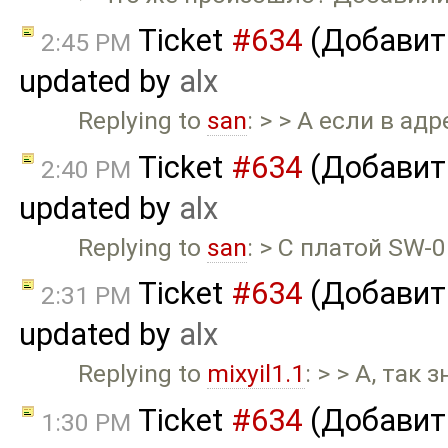
Ticket
#634
(Добавит
2:45 PM
updated by
alx
Replying to
san
: > > А если в ад
Ticket
#634
(Добавит
2:40 PM
updated by
alx
Replying to
san
: > С платой SW-
Ticket
#634
(Добавит
2:31 PM
updated by
alx
Replying to
mixyil1.1
: > > А, так
Ticket
#634
(Добавит
1:30 PM