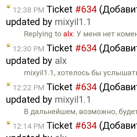
Ticket
#634
(Добави
12:38 PM
updated by
mixyil1.1
Replying to
alx
: У меня нет коме
Ticket
#634
(Добави
12:30 PM
updated by
alx
mixyil1.1, хотелось бы услышат
Ticket
#634
(Добави
12:22 PM
updated by
mixyil1.1
В дальнейшем, возможно, будет
Ticket
#634
(Добави
12:14 PM