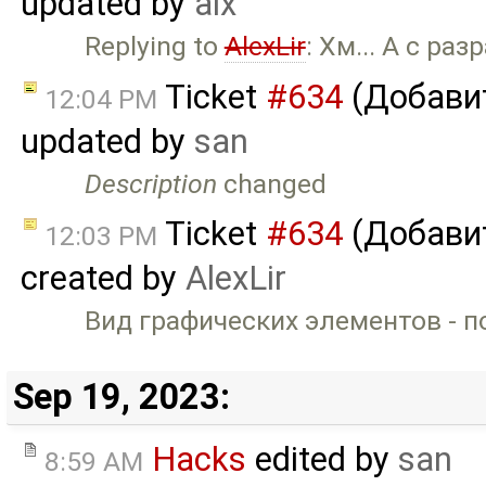
updated by
alx
Replying to
AlexLir
: Хм... А с ра
Ticket
#634
(Добави
12:04 PM
updated by
san
Description
changed
Ticket
#634
(Добави
12:03 PM
created by
AlexLir
Вид графических элементов - п
Sep 19, 2023:
Hacks
edited by
san
8:59 AM