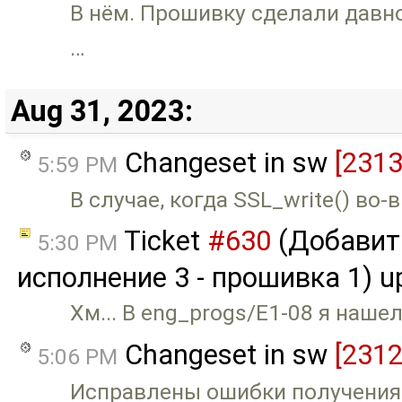
В нём. Прошивку сделали давн
…
Aug 31, 2023:
Changeset in sw
[2313
5:59 PM
В случае, когда SSL_write() в
Ticket
#630
(Добавит
5:30 PM
исполнение 3 - прошивка 1) u
Хм... В eng_progs/E1-08 я наше
Changeset in sw
[2312
5:06 PM
Исправлены ошибки получения т