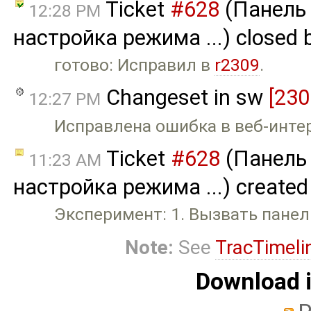
Ticket
#628
(Панель 
12:28 PM
настройка режима ...) closed 
готово: Исправил в
r2309
.
Changeset in sw
[230
12:27 PM
Исправлена ошибка в веб-интер
Ticket
#628
(Панель 
11:23 AM
настройка режима ...) created
Эксперимент: 1. Вызвать панел
Note:
See
TracTimeli
Download i