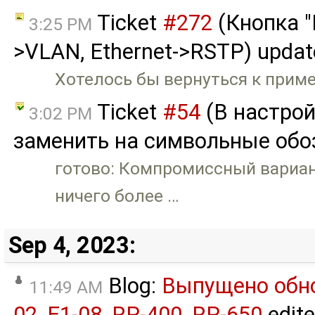
Ticket
#272
(Кнопка "
3:25 PM
>VLAN, Ethernet->RSTP) upda
Хотелось бы вернуться к приме
Ticket
#54
(В настрой
3:02 PM
заменить на символьные обоз
готово: Компромиссный вариан
ничего более …
Sep 4, 2023:
Blog:
Выпущено обно
11:49 AM
02, E1-08, RP-400, RP-650
edit