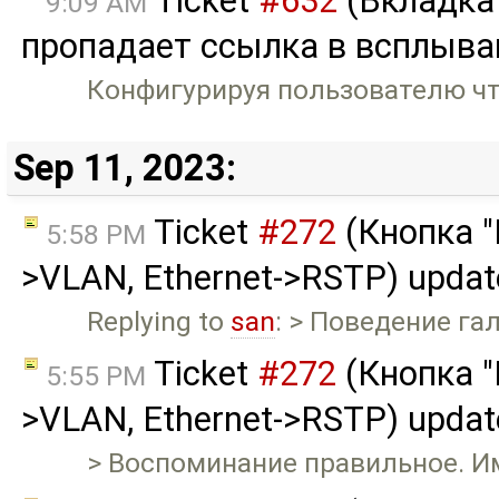
Ticket
#632
(Вкладка
9:09 AM
пропадает ссылка в всплыва
Конфигурируя пользователю что
Sep 11, 2023:
Ticket
#272
(Кнопка "
5:58 PM
>VLAN, Ethernet->RSTP) upda
Replying to
san
: > Поведение га
Ticket
#272
(Кнопка "
5:55 PM
>VLAN, Ethernet->RSTP) upda
> Воспоминание правильное. Име