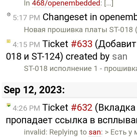
In
468/openembedded
: […]
Changeset in openem
5:17 PM
Новая прошивка платы ST-018 (
Ticket
#633
(Добавить
4:15 PM
018 и ST-124) created by
san
ST-018 исполнение 1 - прошивка
Sep 12, 2023:
Ticket
#632
(Вкладка
4:26 PM
пропадает ссылка в всплыва
invalid: Replying to
san
: > Есть 