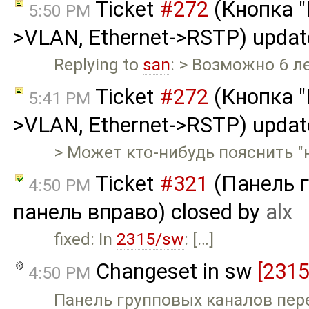
Ticket
#272
(Кнопка "
5:50 PM
>VLAN, Ethernet->RSTP) upda
Replying to
san
: > Возможно 6 л
Ticket
#272
(Кнопка "
5:41 PM
>VLAN, Ethernet->RSTP) upda
> Может кто-нибудь пояснить "
Ticket
#321
(Панель г
4:50 PM
панель вправо) closed by
alx
fixed: In
2315/sw
: […]
Changeset in sw
[2315
4:50 PM
Панель групповых каналов пере