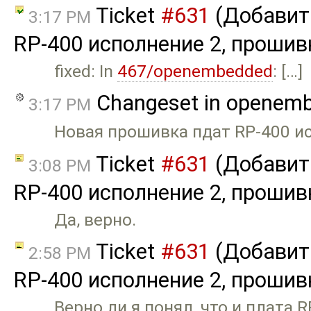
Ticket
#631
(Добавить
3:17 PM
RP-400 исполнение 2, прошивк
fixed: In
467/openembedded
: […]
Changeset in openem
3:17 PM
Новая прошивка пдат RP-400 ис
Ticket
#631
(Добавить
3:08 PM
RP-400 исполнение 2, прошив
Да, верно.
Ticket
#631
(Добавить
2:58 PM
RP-400 исполнение 2, прошив
Верно ли я понял, что и плата R