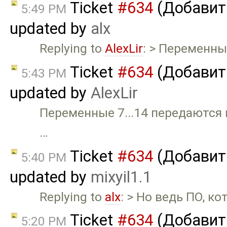
Ticket
#634
(Добавит
5:49 PM
updated by
alx
Replying to
AlexLir
: > Переменны
Ticket
#634
(Добавит
5:43 PM
updated by
AlexLir
Переменные 7...14 передаются
…
Ticket
#634
(Добавит
5:40 PM
updated by
mixyil1.1
Replying to
alx
: > Но ведь ПО, к
Ticket
#634
(Добавит
5:20 PM