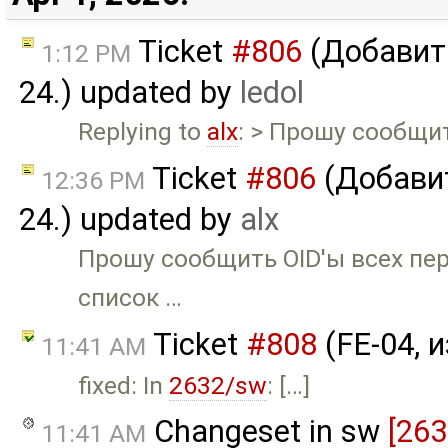
Ticket
#806
(Добавить
1:12 PM
24.) updated by
ledol
Replying to
alx
: > Прошу сообщи
Ticket
#806
(Добавит
12:36 PM
24.) updated by
alx
Прошу сообщить OID'ы всех пе
список …
Ticket
#808
(FE-04, 
11:41 AM
fixed: In
2632/sw
: […]
Changeset in sw
[263
11:41 AM