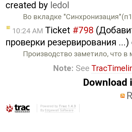
created by
ledol
Во вкладке "Синхронизация"(п1.
Ticket
#798
(Добавит
10:24 AM
проверки резервирования ...)
Производство заметило, что в 
Note:
See
TracTimeli
Download i
R
Powered by
Trac 1.4.3
By
Edgewall Software
.