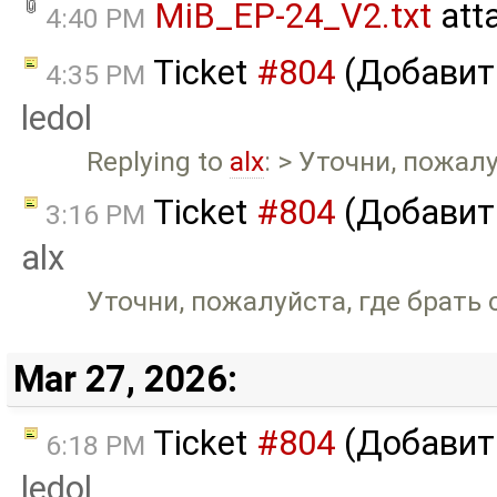
MiB_EP-24_V2.txt
att
4:40 PM
Ticket
#804
(Добавить
4:35 PM
ledol
Replying to
alx
: > Уточни, пожал
Ticket
#804
(Добавить
3:16 PM
alx
Уточни, пожалуйста, где брать
Mar 27, 2026:
Ticket
#804
(Добавить
6:18 PM
ledol