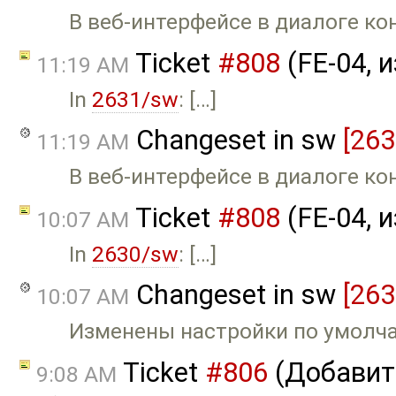
В веб-интерфейсе в диалоге ко
Ticket
#808
(FE-04, 
11:19 AM
In
2631/sw
: […]
Changeset in sw
[263
11:19 AM
В веб-интерфейсе в диалоге ко
Ticket
#808
(FE-04, 
10:07 AM
In
2630/sw
: […]
Changeset in sw
[263
10:07 AM
Изменены настройки по умолча
Ticket
#806
(Добавить
9:08 AM