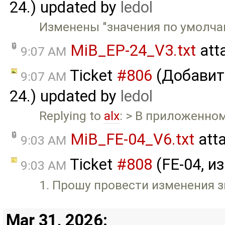
24.) updated by
ledol
Изменены "значения по умолчан
MiB_EP-24_V3.txt
att
9:07 AM
Ticket
#806
(Добавить
9:07 AM
24.) updated by
ledol
Replying to
alx
: > В приложенном
MiB_FE-04_V6.txt
att
9:03 AM
Ticket
#808
(FE-04, и
9:03 AM
1. Прошу провести изменения з
Mar 31, 2026: