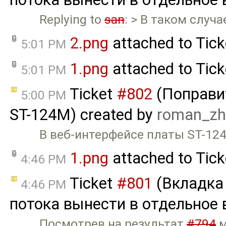
Replying to
san
: > В таком случ
2.png
attached to
Tick
5:01 PM
1.png
attached to
Tick
5:01 PM
Ticket
#802
(Поправи
5:00 PM
ST-124M) created by
roman_zh
В веб-интерфейсе платы ST-124
1.png
attached to
Tick
4:46 PM
Ticket
#801
(Вкладка
4:46 PM
потока вынести в отдельное 
Посмотрев на результат
#794
м