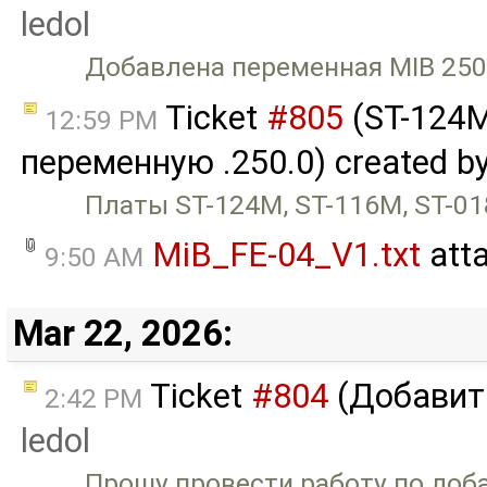
ledol
Добавлена переменная MIB 250
Ticket
#805
(ST-124M
12:59 PM
переменную .250.0) created b
Платы ST-124M, ST-116M, ST-01
MiB_FE-04_V1.txt
att
9:50 AM
Mar 22, 2026:
Ticket
#804
(Добавить
2:42 PM
ledol
Прошу провести работу по доба