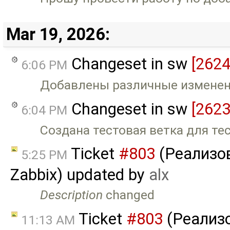
Mar 19, 2026:
Changeset in sw
[2624
6:06 PM
Добавлены различные изменени
Changeset in sw
[2623
6:04 PM
Создана тестовая ветка для те
Ticket
#803
(Реализов
5:25 PM
Zabbix) updated by
alx
Description
changed
Ticket
#803
(Реализо
11:13 AM