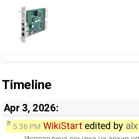
Timeline
Apr 3, 2026:
WikiStart
edited by
alx
5:36 PM
Исправлена ссылка на архив сп