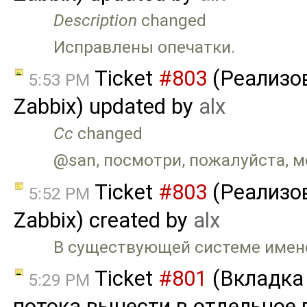
Description
changed
Исправлены опечатки.
Ticket
#803
(Реализов
5:53 PM
Zabbix) updated by
alx
Cc
changed
@san, посмотри, пожалуйста, м
Ticket
#803
(Реализов
5:52 PM
Zabbix) created by
alx
В существующей системе имено
Ticket
#801
(Вкладка
5:29 PM
потока вынести в отдельное 