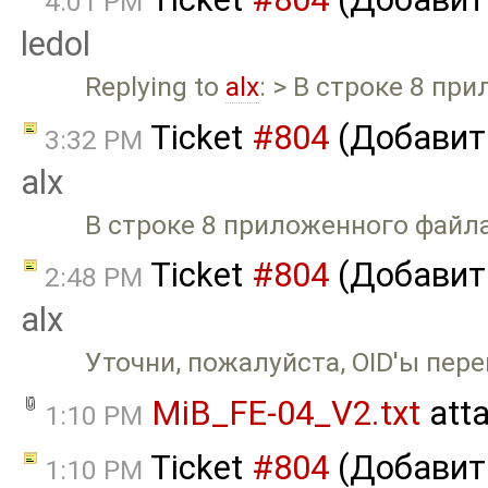
4:01 PM
ledol
Replying to
alx
: > В строке 8 пр
Ticket
#804
(Добавить
3:32 PM
alx
В строке 8 приложенного файла 
Ticket
#804
(Добавить
2:48 PM
alx
Уточни, пожалуйста, OID'ы пер
MiB_FE-04_V2.txt
att
1:10 PM
Ticket
#804
(Добавить
1:10 PM