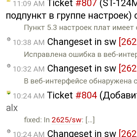
Ticket
#807
(ST-124M
11:09 AM
подпункт в группе настроек) 
Пункт 5.3 настроек плат имеет
Changeset in sw
[262
10:38 AM
Исправлена ошибка в веб-интер
Changeset in sw
[262
10:32 AM
В веб-интерфейсе обнаружена с
Ticket
#804
(Добавит
10:24 AM
alx
fixed: In
2625/sw
: […]
Changeset in sw
[262
10:24 AM