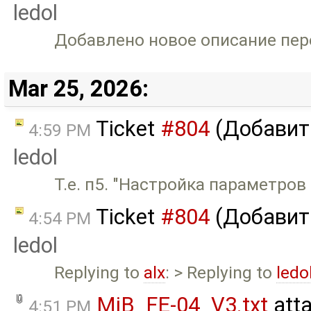
ledol
Добавлено новое описание пере
Mar 25, 2026:
Ticket
#804
(Добавить
4:59 PM
ledol
Т.е. п5. "Настройка параметров
Ticket
#804
(Добавить
4:54 PM
ledol
Replying to
alx
: > Replying to
ledo
MiB_FE-04_V3.txt
att
4:51 PM