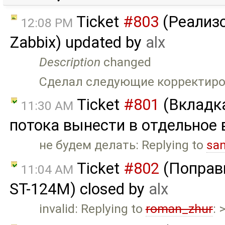
Ticket
#803
(Реализо
12:08 PM
Zabbix) updated by
alx
Description
changed
Сделал следующие корректиров
Ticket
#801
(Вкладк
11:30 AM
потока вынести в отдельное 
не будем делать: Replying to
sa
Ticket
#802
(Поправи
11:04 AM
ST-124M) closed by
alx
invalid: Replying to
roman_zhur
: