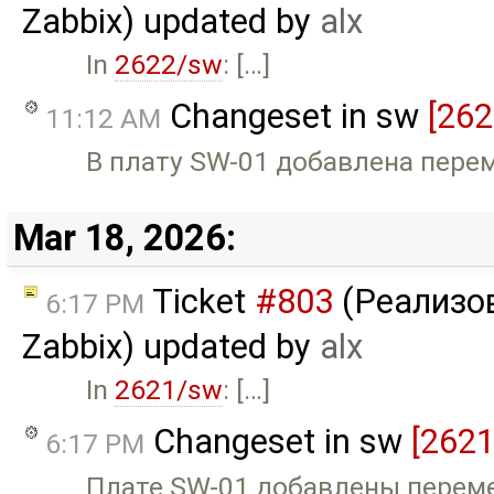
Zabbix) updated by
alx
In
2622/sw
: […]
Changeset in sw
[262
11:12 AM
В плату SW-01 добавлена пере
Mar 18, 2026:
Ticket
#803
(Реализов
6:17 PM
Zabbix) updated by
alx
In
2621/sw
: […]
Changeset in sw
[2621
6:17 PM
Плате SW-01 добавлены пере