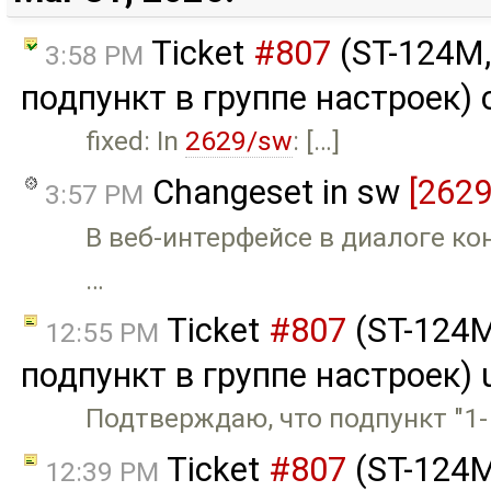
Ticket
#807
(ST-124M,
3:58 PM
подпункт в группе настроек) 
fixed: In
2629/sw
: […]
Changeset in sw
[2629
3:57 PM
В веб-интерфейсе в диалоге ко
…
Ticket
#807
(ST-124M
12:55 PM
подпункт в группе настроек) 
Подтверждаю, что подпункт "1-
Ticket
#807
(ST-124M
12:39 PM