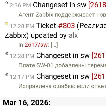
Changeset in sw
[2618
2:36 PM
Агент Zabbix поддерживает но
Ticket
#803
(Реализо
12:28 PM
Zabbix) updated by
alx
In
2617/sw
: […]
Changeset in sw
[261
12:28 PM
Плате SW-01 добавлены перемен
Changeset in sw
[261
12:17 PM
Исправлена ошибка: если отве
Mar 16, 2026: