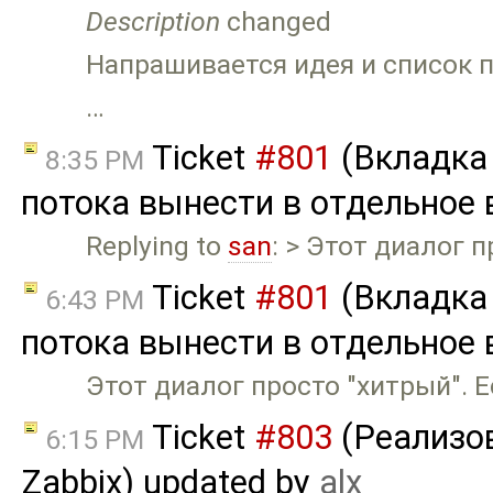
Description
changed
Напрашивается идея и список п
…
Ticket
#801
(Вкладка
8:35 PM
потока вынести в отдельное 
Replying to
san
: > Этот диалог 
Ticket
#801
(Вкладка
6:43 PM
потока вынести в отдельное 
Этот диалог просто "хитрый". Е
Ticket
#803
(Реализов
6:15 PM
Zabbix) updated by
alx