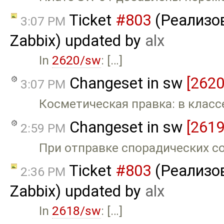
Ticket
#803
(Реализов
3:07 PM
Zabbix) updated by
alx
In
2620/sw
: […]
Changeset in sw
[2620
3:07 PM
Косметическая правка: в клас
Changeset in sw
[2619
2:59 PM
При отправке спорадических со
Ticket
#803
(Реализов
2:36 PM
Zabbix) updated by
alx
In
2618/sw
: […]