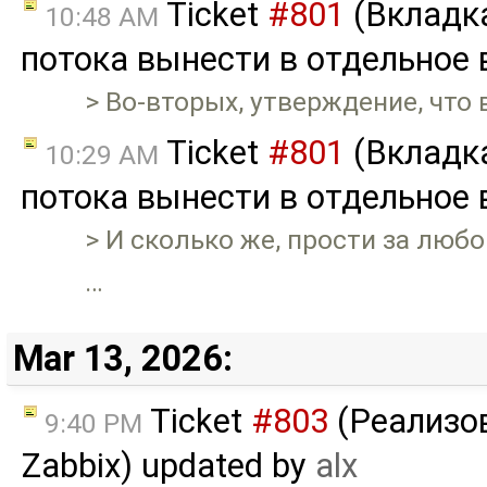
Ticket
#801
(Вкладк
10:48 AM
потока вынести в отдельное 
> Во-вторых, утверждение, что
Ticket
#801
(Вкладк
10:29 AM
потока вынести в отдельное 
> И сколько же, прости за лю
…
Mar 13, 2026:
Ticket
#803
(Реализов
9:40 PM
Zabbix) updated by
alx