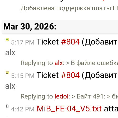
Добавлена поддержка платы FE
Mar 30, 2026:
Ticket
#804
(Добавить
5:17 PM
alx
Replying to
alx
: > В файле ошибк
Ticket
#804
(Добавить
5:15 PM
alx
Replying to
ledol
: > Байт 491: > б
MiB_FE-04_V5.txt
att
4:42 PM