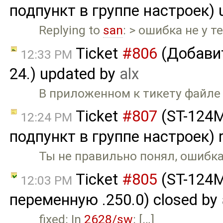
подпункт в группе настроек) 
Replying to
san
: > ошибка не у т
Ticket
#806
(Добавит
12:33 PM
24.) updated by
alx
В приложенном к тикету файле M
Ticket
#807
(ST-124M
12:24 PM
подпункт в группе настроек) 
Ты не правильно понял, ошибка 
Ticket
#805
(ST-124M
12:03 PM
переменную .250.0) closed by
fixed: In
2628/sw
: […]