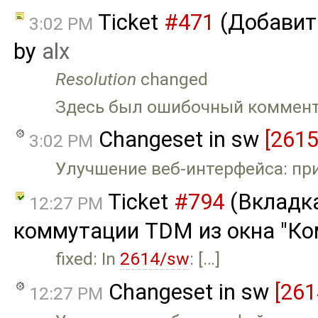
Ticket
#471
(Добавить
3:02 PM
by
alx
Resolution
changed
Здесь был ошибочный коммен
Changeset in sw
[2615
3:02 PM
Улучшение веб-интерфейса: при
Ticket
#794
(Вкладк
12:27 PM
коммутации TDM из окна "Ком
fixed: In
2614/sw
: […]
Changeset in sw
[261
12:27 PM