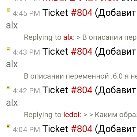
Ticket
#804
(Добавить
4:45 PM
alx
Replying to
alx
: > В описании пе
Ticket
#804
(Добавить
4:43 PM
alx
В описании переменной .6.0 я н
Ticket
#804
(Добавить
4:42 PM
alx
Replying to
ledol
: > > Каким обр
Ticket
#804
(Добавить
4:04 PM