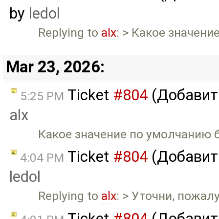
by
ledol
Replying to
alx
: > Какое значен
Mar 23, 2026:
Ticket
#804
(Добавить
5:25 PM
alx
Какое значение по умолчанию б
Ticket
#804
(Добавить
4:04 PM
ledol
Replying to
alx
: > Уточни, пожал
Ticket
#804
(Добавить