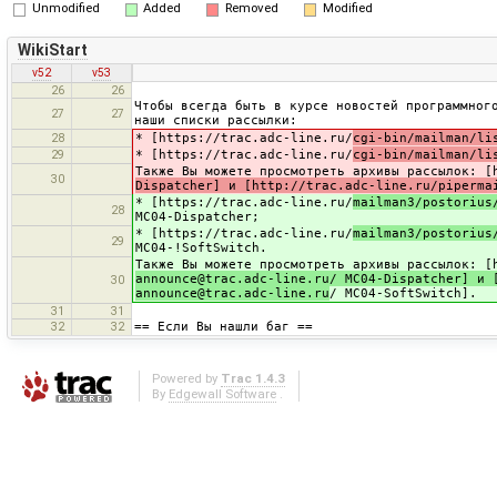
Unmodified
Added
Removed
Modified
WikiStart
v52
v53
26
26
Чтобы всегда быть в курсе новостей программног
27
27
наши списки рассылки:
* [https://trac.adc-line.ru/
cgi-bin/mailman/li
28
* [https://trac.adc-line.ru/
cgi-bin/mailman/li
29
Также Вы можете просмотреть архивы рассылок: [
30
Dispatcher] и [http://trac.adc-line.ru/piperma
* [https://trac.adc-line.ru/
mailman3/postorius
28
MC04-Dispatcher;
* [https://trac.adc-line.ru/
mailman3/postorius
29
MC04-!SoftSwitch.
Также Вы можете просмотреть архивы рассылок: [
announce@trac.adc-line.ru/ MC04-Dispatcher] и 
30
announce@trac.adc-line.ru
/ MC04-SoftSwitch].
31
31
== Если Вы нашли баг ==
32
32
Powered by
Trac 1.4.3
By
Edgewall Software
.