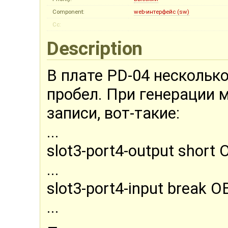
Component:
web-интерфейс (sw)
Cc:
Description
В плате PD-04 нескольк
пробел. При генерации 
записи, вот-такие:
...
slot3-port4-output shor
...
slot3-port4-input break 
...