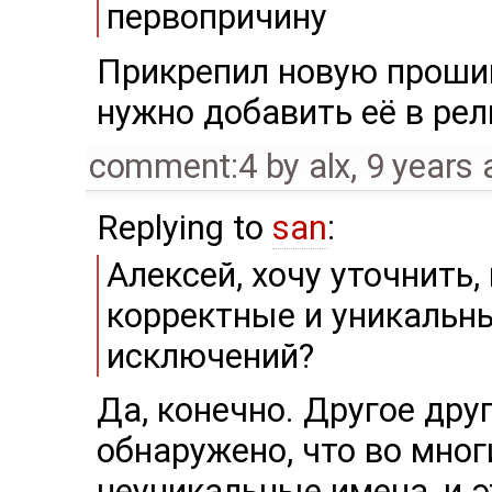
первопричину
Прикрепил новую прошивк
нужно добавить её в рел
comment:4
by
alx
,
9 years 
Replying to
san
:
Алексей, хочу уточнить
корректные и уникальн
исключений?
Да, конечно. Другое дру
обнаружено, что во мно
неуникальные имена, и э