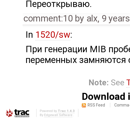
Переоткрываю.
comment:10
by
alx
,
9 year
In
1520/sw
:
При генерации MIB проб
переменных замняются с
Note:
See
Download i
RSS Feed
Comma-d
Powered by
Trac 1.4.3
By
Edgewall Software
.