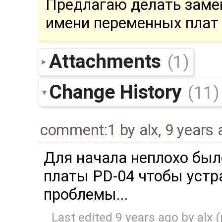
Предлагаю делать заме
имени переменных плат 
Attachments
(1)
Change History
(11)
comment:1
by
alx
,
9 years 
Для начала неплохо был
платы PD-04 чтобы устр
проблемы...
Last edited
9 years ago
by
alx
(