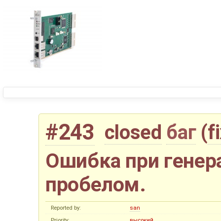
#243
closed
баг
(
f
Ошибка при генер
пробелом.
Reported by:
san
Priority:
высокий