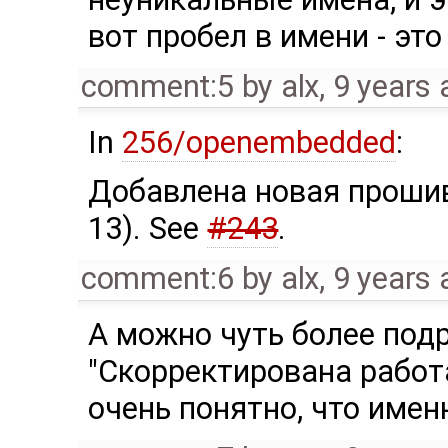
вот пробел в имени - это ч
comment:5
by
alx
,
9 years 
In
256/openembedded
:
Добавлена новая прошив
13). See
#243
.
comment:6
by
alx
,
9 years 
А можно чуть более под
"Скорректирована работа
очень понятно, что имен