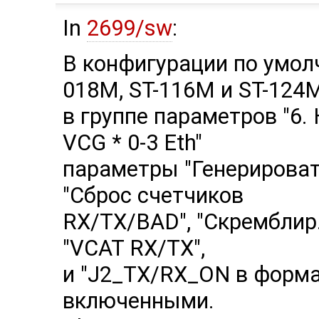
In
2699/sw
:
В конфигурации по умол
018M, ST-116M и ST-124
в группе параметров "6.
VCG * 0-3 Eth"
параметры "Генерироват
"Cброс счетчиков
RX/TX/BAD", "Cкремблир.
"VCAT RX/TX",
и "J2_TX/RX_ON в форма
включенными.