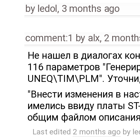
by
ledol
,
3 months ago
comment:1
by
alx
,
2 month
Не нашел в диалогах кон
116 параметров "Генерир
UNEQ\TIM\PLM". Уточни,
"Внести изменения в на
имелись ввиду платы ST
общим файлом описания
Last edited
2 months ago
by
le