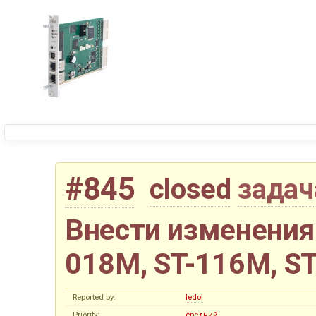
#845
closed
задач
Внести изменения 
018M, ST-116M, S
Reported by:
ledol
Priority:
средний