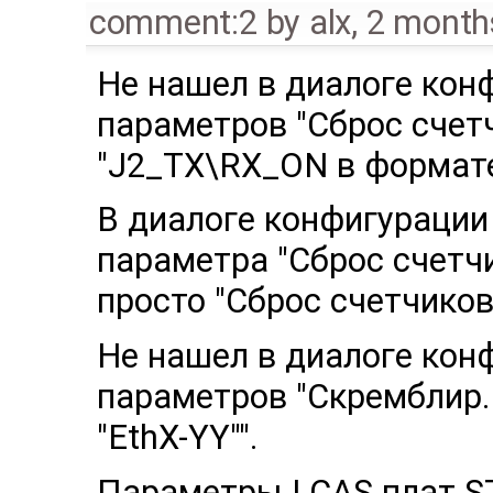
comment:2
by
alx
,
2 month
Не нашел в диалоге кон
параметров "Сброс счетчик
"J2_TX\RX_ON в формате 
В диалоге конфигурации
параметра "Cброс счетч
просто "Сброс счетчиков
Не нашел в диалоге кон
параметров "Cкремблир..
"EthX-YY"".
Параметры LCAS плат ST-