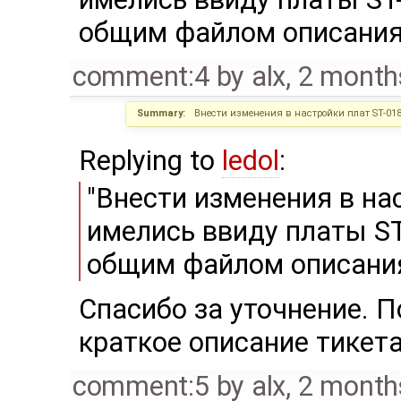
общим файлом описания
comment:4
by
alx
,
2 month
Summary:
Внести изменения в настройки плат ST-01
Replying to
ledol
:
"Внести изменения в на
имелись ввиду платы ST
общим файлом описани
Спасибо за уточнение. 
краткое описание тикета
comment:5
by
alx
,
2 month