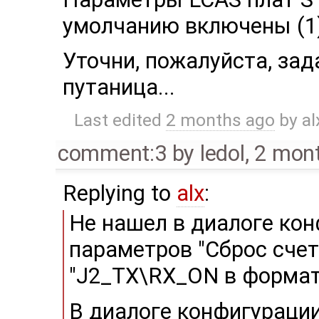
умолчанию включены (1
Уточни, пожалуйста, зад
путаница...
Last edited
2 months ago
by
al
comment:3
by
ledol
,
2 mon
Replying to
alx
:
Не нашел в диалоге кон
параметров "Сброс счетчи
"J2_TX\RX_ON в формате
В диалоге конфигурации