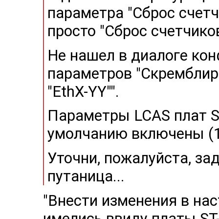
параметра "Cброс счетч
просто "Сброс счетчико
Не нашел в диалоге кон
параметров "Cкремблир.
"EthX-YY"".
Параметры LCAS плат ST
умолчанию включены (1
Уточни, пожалуйста, зад
путаница...
"Внести изменения в на
имелись ввиду платы ST