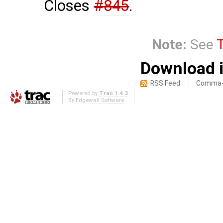
Closes
#845
.
Note:
See
Download i
RSS Feed
Comma-d
Powered by
Trac 1.4.3
By
Edgewall Software
.