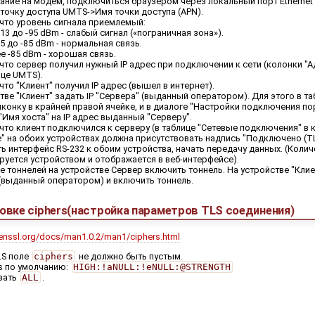
ание на модем, подключиться браузером через локальный порт Ethernet
точку доступа UMTS->Имя точки доступа (APN).
что уровень сигнала приемлемый:
113 до -95 dBm - слабый сигнал («пограничная зона»).
95 до -85 dBm - нормальная связь.
е -85 dBm - хорошая связь.
что сервер получил нужный IP адрес при подключении к сети (колонки "А
ице UMTS).
что "Клиент" получил IP адрес (вышел в интернет).
тве "Клиент" задать IP "Сервера" (выданный оператором). Для этого в та
иконку в крайней правой ячейке, и в диалоге "Настройки подключения по
"Имя хоста" на IP адрес выданный "Серверу".
что клиент подключился к серверу (в таблице "Сетевые подключения" в 
" на обоих устройствах должна присутствовать надпись "Подключено (TLS 
 интерфейс RS-232 к обоим устройства, начать передачу данных. (Коли
руется устройством и отображается в веб-интерфейсе).
е тоннелей на устройстве Сервер включить тоннель. На устройстве "Клиен
(выданный оператором) и включить тоннель.
новке ciphers(настройка параметров TLS соединения)
enssl.org/docs/man1.0.2/man1/ciphers.html
LS поле
ciphers
не должно быть пустым.
s по умолчанию:
HIGH:!aNULL:!eNULL:@STRENGTH
зать
ALL
.