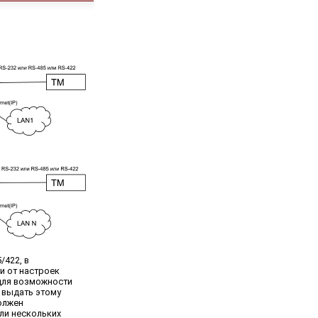
/422, в
и от настроек
о для возможности
 выдать этому
должен
ли нескольких