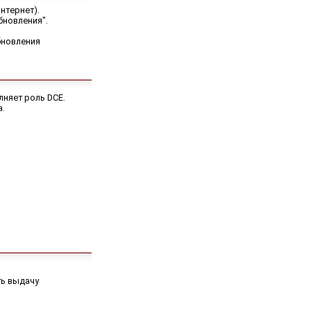
нтернет).
бновления".
бновления
лняет роль DCE.
а.
ть выдачу