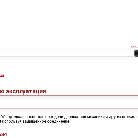
Logi
ца
по эксплуатации
-WL предназначено для передачи данных телемеханики и других пользов
net используя защищенное соединение.
вия