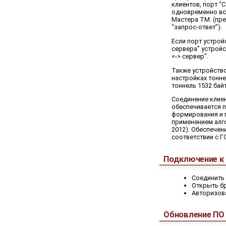
клиентов, порт “
одновременно вс
Мастера ТМ. (пре
“запрос-ответ”).
Если порт устрой
сервера” устройс
<-> сервер”.
Также устройств
настройках тонн
тоннель 1532 бай
Соединение клиен
обеспечивается 
формирования и п
применением алго
2012). Обеспече
соответствии с Г
Подключение к 
Соединить 
Открыть бр
Авторизова
Обновление ПО