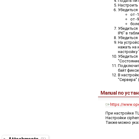
Подать пит
Настроить 
Убедиться 
от -
от -
боле
Убедиться 
IP6" в табл
Убедиться 
На устройс
нажать на 
настройку 
Убедиться 
"Состояние
Подключить
байт фикси
В настройк
"Сервера" 
Manual по уста
https://www.op
При настройке T
Настройки cipher
Также можно ука