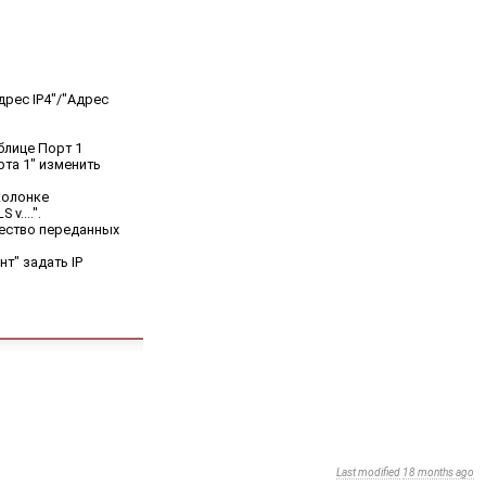
дрес IP4"/"Адрес
блице Порт 1
рта 1" изменить
колонке
v....".
чество переданных
т" задать IP
Last modified
18 months ago