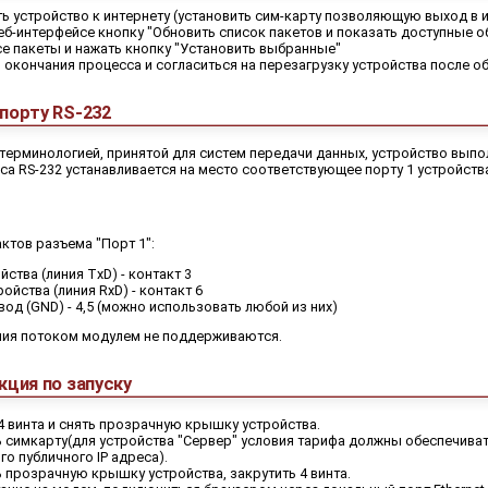
 устройство к интернету (установить сим-карту позволяющую выход в и
еб-интерфейсе кнопку "Обновить список пакетов и показать доступные о
е пакеты и нажать кнопку "Установить выбранные"
окончания процесса и согласиться на перезагрузку устройства после о
порту RS-232
 терминологией, принятой для систем передачи данных, устройство выпо
а RS-232 устанавливается на место соответствующее порту 1 устройств
ктов разъема "Порт 1":
йства (линия TxD) - контакт 3
ойства (линия RxD) - контакт 6
од (GND) - 4,5 (можно использовать любой из них)
ния потоком модулем не поддерживаются.
кция по запуску
4 винта и снять прозрачную крышку устройства.
 симкарту(для устройства "Cервер" условия тарифа должны обеспечива
го публичного IP адреса).
 прозрачную крышку устройства, закрутить 4 винта.