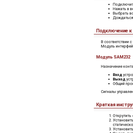
Подключить
Нажать в в
Выбрать вс
Дождаться 
Подключение к 
В соответствии с
Модуль интерфейс
Модуль SAM232
Назначение конта
Вход
устро
Выход
устр
Общий пров
Сигналы управле
Краткая инстру
Открутить 
Установить
статическо
Установить