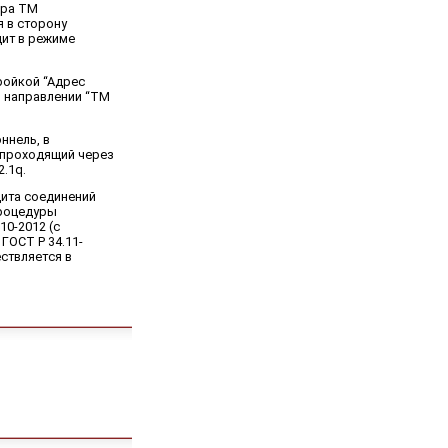
ера ТМ
 в сторону
дит в режиме
тройкой “Адрес
в направлении “ТМ
ннель, в
 проходящий через
2.1q.
щита соединений
процедуры
10-2012 (с
ГОСТ Р 34.11-
ствляется в