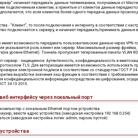
Сервер” начинает передавать данные телемеханики, получаемые от Маст
ем подключенным клиентам, а принятые от клиентов данные передаются
дполагается, что если клиентов более одного передача данных происхо
ства - “Клиент”, то после подключения к интернету, в соответствии с нас
тво подключается к серверу, и начинает передавать/принимать данные 
о имеет возможность передавать пользовательские данные через VPN то
еля указывается роль клиент или сервер. Максимальный размер фрейма,
та(на уровне Ethernet). Тоннель пропускает тегированные пакеты VLAN 80
т-сервер - защищенное. Аутентичность, конфиденциальность и имитоза
протоколом TLS. Для авторизации имеется возможность использовать 
роверки электронной подписи в соответствии со стандартом ГОСТ Р 34.
ритма выработки значения хэш-функции в соответствии с требованиями 
ния конфиденциальности информации посредством ее шифрования, осуще
ОСТ 34.13-2015.
веб интерфейсу через локальный порт
компьютер с локальным Ethernet портом устройства.
аузер, ввести адрес устройства (заводская настройка 192.168.0.254)
ться (заводская настройка логин: admin, пароль пустой)
 устройства