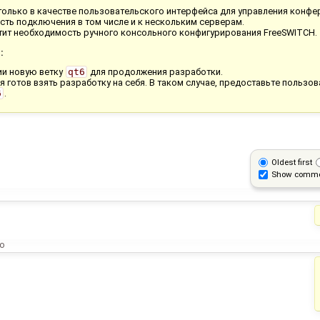
 только в качестве пользовательского интерфейса для управления конфе
ость подключения в том числе и к нескольким серверам.
тит необходимость ручного консольного конфигурирования FreeSWITCH.
:
ии новую ветку
qt6
для продолжения разработки.
 я готов взять разработку на себя. В таком случае, предоставьте польз
6
.
Oldest first
Show comm
go