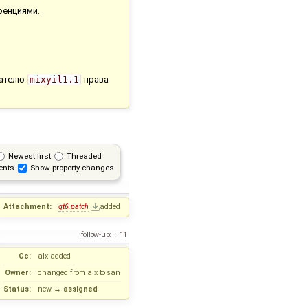
ренциями.
ователю
mixyil1.1
права
Newest first
Threaded
ents
Show property changes
Attachment:
qt6.patch
added
follow-up:
11
Cc:
alx
added
Owner:
changed from
alx
to
san
Status:
new
→
assigned