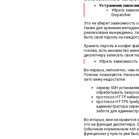
Устранение зависи
Убрать зависи
Dispatcher.
Это не уберет зависимость о
также для хранения метаданн
реализована вынужденно, так
быть свой пароль на каждого
Хранить пароль в конфиг-фай
голове, есть множество мен
диспетчеру записать свой па
Убрать зависимость 
Во-первых, непонятно, чем п
Поясни, пожалуйста. Насколь
зато вижу недостатки:
сервер SSH устанавлив
обрабатывать запросы
протокол HTTP небез
протокол HTTPS требу
администратора серве
забота для администр
Во-вторых, мне не нравится 
это не функция диспетчера. 
(обычным нормальным ssh кли
функционал у пульта уже был