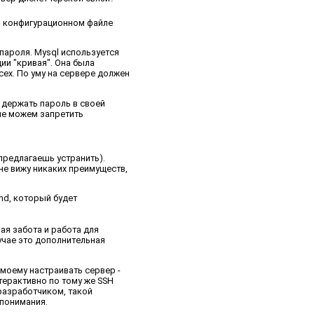
 в конфигурационном файле
 пароля. Mysql используется
ии "кривая". Она была
сех. По уму на сервере должен
т держать пароль в своей
не можем запретить
 предлагаешь устранить).
 не вижу никаких преимуществ,
end, который будет
ая забота и работа для
учае это дополнительная
-моему настраивать сервер -
терактивно по тому же SSH
 разработчиком, такой
 понимания.