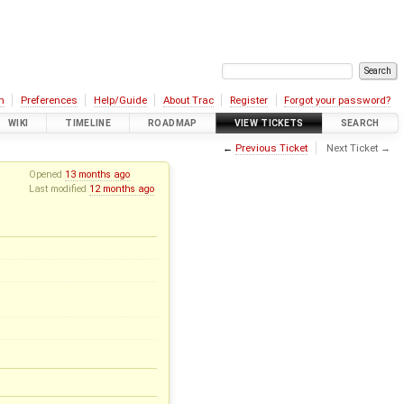
n
Preferences
Help/Guide
About Trac
Register
Forgot your password?
WIKI
TIMELINE
ROADMAP
VIEW TICKETS
SEARCH
←
Previous Ticket
Next Ticket →
Opened
13 months ago
Last modified
12 months ago
ь