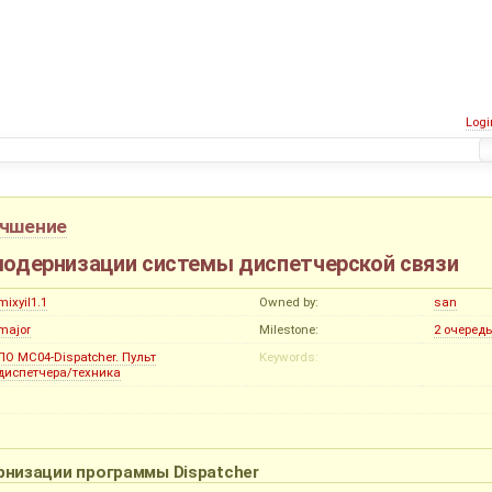
Logi
учшение
одернизации системы диспетчерской связи
mixyil1.1
Owned by:
san
major
Milestone:
2 очеред
ПО MC04-Dispatcher. Пульт
Keywords:
диспетчера/техника
низации программы Dispatcher