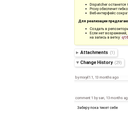
Dispatcher останется
Proxy обеспечит гибк
Веб-интерфейс сокра
Для реализации предлагаю
Создать в репозитор
Если нет возражений,
на запись в ветку
qt
Attachments
(1)
Change History
(29)
by
mixyil1.1
,
13 months ago
comment:1
by
san
,
13 months a
Заберу пока тикет себе