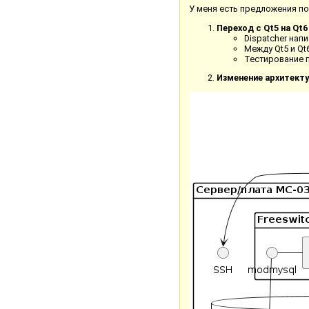
У меня есть предложения по
Переход с Qt5 на Qt6
Dispatcher нап
Между Qt5 и Qt
Тестирование п
Изменение архитект