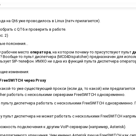
o
а на Qt6 уже проводилось в Linux (патч прилагается).
обрать с QT6 и проверить в работе.
с. 2)
ые пояснения...
у рабочее место
оператора
, на котором почему-то присутствуют пульт
д
ы? Вообще-то пульт диспетчера (MC04Dispatcher) предназначен для испо
ьзует SIP-телефон. ИМХО ни одна из функций пульта диспетчера операто
щие изменения:
FreeSWITCH через Proxy
акой-то уже существующий прокси (если да, то какой) или предлагается
cher работать с несколькими серверами FreeSWITCH одновременно.
 пульту диспетчера работать с несколькими FreeSWITCH одновременно. П
у пульт диспетчера не может работать с несколькими FreeSWITCH напрям
ожность подключения к другим VoIP-серверам (например, Asterisk).
 предлагаемого улучшения. Чем именно Asterisk лучше FreeSWITCH как се