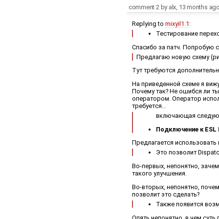
comment:2
by
alx
,
13 months ag
Replying to
mixyil1.1
:
Тестирование переход
Спасибо за патч. Попробую с
Предлагаю новую схему (ри
Тут требуются дополнительн
На приведенной схеме я виж
Почему так? Не ошибся ли т
оператором. Оператор испол
требуется...
включающая следую
Подключение к ESL 
Предлагается использовать к
Это позволит Dispat
Во-первых, непонятно, зачем
такого улучшения.
Во-вторых, непонятно, почем
позволит это сделать?
Также появится возм
Опять непонятно, в чем суть