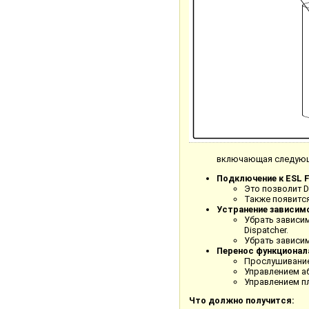
включающая следующ
Подключение к ESL F
Это позволит D
Также появится
Устранение зависим
Убрать зависим
Dispatcher.
Убрать зависим
Перенос функционал
Прослушивание
Управлением а
Управлением п
Что должно получится: