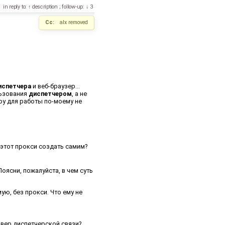
in reply to:
description
;
follow-up:
3
Cc:
alx
removed
испетчера
и веб-браузер...
льзования
диспетчером
, а не
ру для работы по-моему не
 этот прокси создать самим?
оясни, пожалуйста, в чем суть
ую, без прокси. Что ему не
рвер диспетчерской связи?