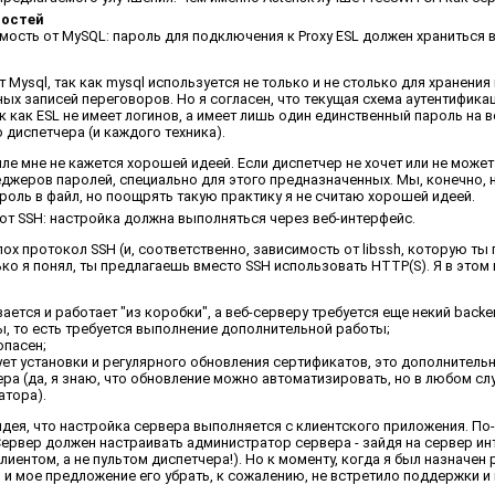
мостей
мость от MySQL: пароль для подключения к Proxy ESL должен храниться
т Mysql, так как mysql используется не только и не столько для хранения
ых записей переговоров. Но я согласен, что текущая схема аутентификац
 как ESL не имеет логинов, а имеет лишь один единственный пароль на в
 диспетчера (и каждого техника).
ле мне не кажется хорошей идеей. Если диспетчер не хочет или не може
еджеров паролей, специально для этого предназначенных. Мы, конечно, 
роль в файл, но поощрять такую практику я не считаю хорошей идеей.
от SSH: настройка должна выполняться через веб-интерфейс.
лох протокол SSH (и, соответственно, зависимость от libssh, которую ты
ко я понял, ты предлагаешь вместо SSH использовать HTTP(S). Я в этом
ается и работает "из коробки", а веб-серверу требуется еще некий back
, то есть требуется выполнение дополнительной работы;
опасен;
ет установки и регулярного обновления сертификатов, это дополнительн
ра (да, я знаю, что обновление можно автоматизировать, но в любом сл
атора).
идея, что настройка сервера выполняется с клиентского приложения. По
Сервер должен настраивать администратор сервера - зайдя на сервер ин
ентом, а не пультом диспетчера!). Но к моменту, когда я был назначен
, и мое предложение его убрать, к сожалению, не встретило поддержки и