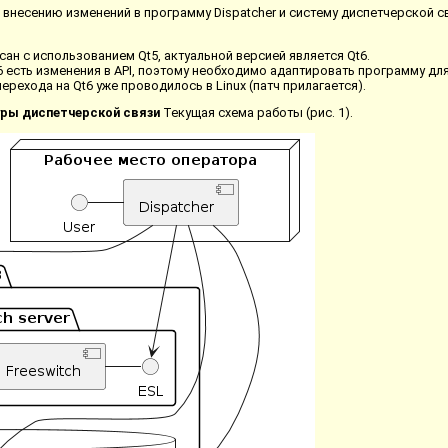
 внесению изменений в программу Dispatcher и систему диспетчерской св
исан с использованием Qt5, актуальной версией является Qt6.
6 есть изменения в API, поэтому необходимо адаптировать программу для
ерехода на Qt6 уже проводилось в Linux (патч прилагается).
уры диспетчерской связи
Текущая схема работы (рис. 1).