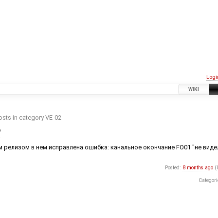
Logi
WIKI
osts in category VE-02
P
 релизом в нем исправлена ошибка: канальное окончание FO01 "не виде
Posted:
8 months ago
(
Categori