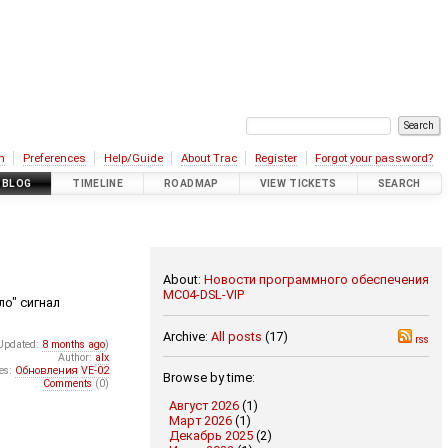
n
Preferences
Help/Guide
About Trac
Register
Forgot your password?
BLOG
TIMELINE
ROADMAP
VIEW TICKETS
SEARCH
About:
Новости программного обеспечения
MC04-DSL-VIP
ло" сигнал
Archive:
All posts
(17)
rss
Updated:
8 months ago
)
Author:
alx
es:
Обновления
VE-02
Browse by time:
Comments
(0)
Август 2026
(1)
Март 2026
(1)
Декабрь 2025
(2)