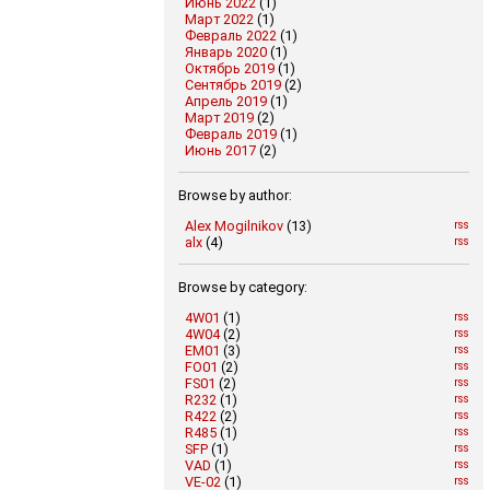
Июнь 2022
(1)
Март 2022
(1)
Февраль 2022
(1)
Январь 2020
(1)
Октябрь 2019
(1)
Сентябрь 2019
(2)
Апрель 2019
(1)
Март 2019
(2)
Февраль 2019
(1)
Июнь 2017
(2)
Browse by author:
Alex Mogilnikov
(13)
rss
alx
(4)
rss
Browse by category:
4W01
(1)
rss
4W04
(2)
rss
EM01
(3)
rss
FO01
(2)
rss
FS01
(2)
rss
R232
(1)
rss
R422
(2)
rss
R485
(1)
rss
SFP
(1)
rss
VAD
(1)
rss
VE-02
(1)
rss