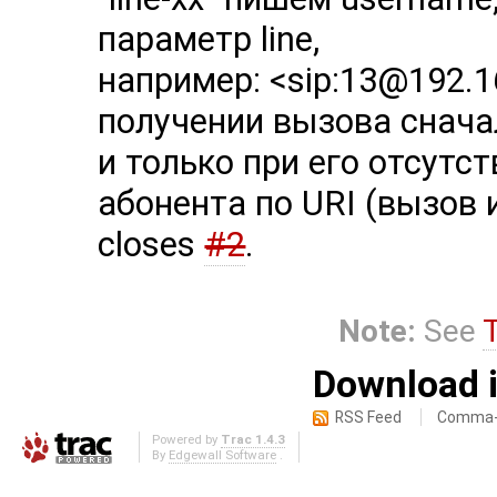
параметр line,
например: <sip:13@192.16
получении вызова сначал
и только при его отсутс
абонента по URI (вызов 
closes
#2
.
Note:
See
Download i
RSS Feed
Comma-d
Powered by
Trac 1.4.3
By
Edgewall Software
.