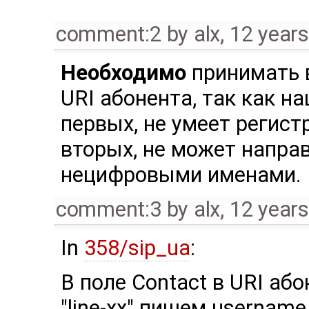
comment:2
by
alx
,
12 year
Необходимо
принимать 
URI абонента, так как наш
первых, не умеет регист
вторых, не может напра
нецифровыми именами.
comment:3
by
alx
,
12 year
In
358/sip_ua
:
В поле Contact в URI аб
"line-xx" пишем usernam