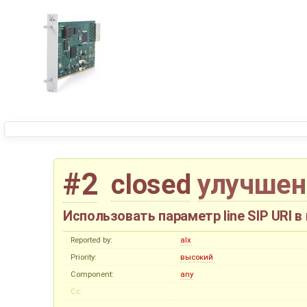
#2
closed
улучшен
Использовать параметр line SIP URI в
Reported by:
alx
Priority:
высокий
Component:
any
Cc: