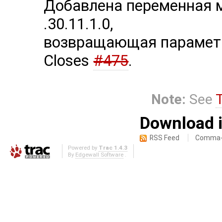
Добавлена переменная 
.30.11.1.0,
возвращающая параметр
Closes
#475
.
Note:
See
Download i
RSS Feed
Comma-d
Powered by
Trac 1.4.3
By
Edgewall Software
.