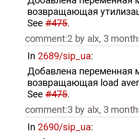
Добавлена переменная мо
возвращающая утилизац
See
#475
.
comment:2
by
alx
,
3 month
In
2689/sip_ua
:
Добавлена переменная мо
возвращающая load aver
See
#475
.
comment:3
by
alx
,
3 month
In
2690/sip_ua
: