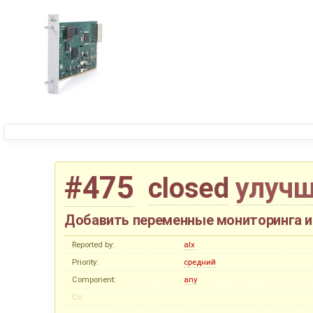
#475
closed
улуч
Добавить переменные мониторинга и
Reported by:
alx
Priority:
средний
Component:
any
Cc: