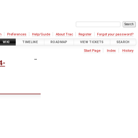
n
Preferences
Help/Guide
About Trac
Register
Forgot your password?
WIKI
TIMELINE
ROADMAP
VIEW TICKETS
SEARCH
Start Page
Index
History
4-