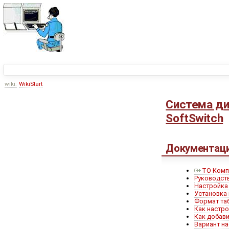
wiki:
WikiStart
Система ди
SoftSwitch
Документац
ТО Комп
Руководств
Настройка
Установка 
Формат таб
Как настро
Как добав
Вариант на