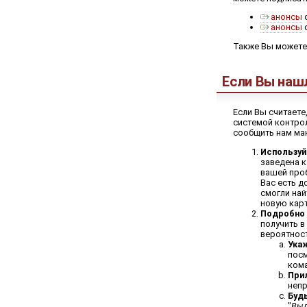
анонсы
о
анонсы
о
Также Вы можете
Если Вы наш
Если Вы считаете
системой контрол
сообщить нам ма
Используй
заведена к
вашей проб
Вас есть д
смогли най
новую карт
Подробно
получить в
вероятност
Ука
посм
ком
При
непр
Буд
"
Выд