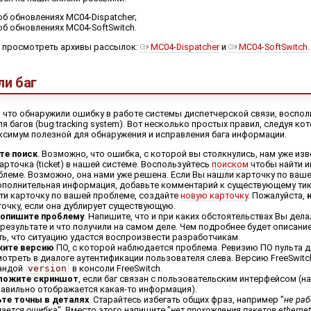
б обновлениях MC04-Dispatcher;
б обновлениях MC04-SoftSwitch.
 просмотреть архивы рассылок:
MC04-Dispatcher
и
MC04-SoftSwitch
.
ли баг
, что обнаружили ошибку в работе системы диспетчерской связи, воспо
я багов (bug tracking system). Вот несколько простых правил, следуя к
ксимум полезной для обнаружения и исправления бага информации.
те поиск
. Возможно, что ошибка, с которой вы столкнулись, нам уже изве
арточка (ticket) в нашей системе. Воспользуйтесь
поиском
чтобы найти 
леме. Возможно, она нами уже решена. Если Вы нашли карточку по ваше
ополнительная информация, добавьте комментарий к существующему тике
ти карточку по вашей проблеме, создайте
новую карточку
. Пожалуйста,
очку, если она дублирует существующую.
 опишите проблему
. Напишите, что и при каких обстоятельствах Вы дела
 результате и что получили на самом деле. Чем подробнее будет описани
ь, что ситуацию удастся воспроизвести разработчикам.
жите версию
ПО, с которой наблюдается проблема. Ревизию ПО пульта 
отреть в диалоге аутентификации пользователя слева. Версию FreeSwitc
андой
version
в консоли FreeSwitch.
ложите скриншот
, если баг связан с пользовательским интерфейсом (
авильно отображается какая-то информация).
ьте точны в деталях
. Старайтесь избегать общих фраз, например "
не ра
ается ошибка
". Вместо этого напишите "
нет прохождения пакетов ethernet 