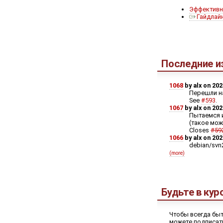
Эффективн
Гайдлайн
Последние и
1068
by alx on 202
Перешли на
See
#593
.
1067
by alx on 202
Пытаемся и
(такое мож
Closes
#59
1066
by alx on 202
debian/svn2
(more)
Будьте в кур
Чтобы всегда быт
можете подписат