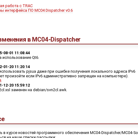
ая работа с TRAC
ы интерфейса ПО MC04 Dispatcher v0.6
зменения в MC04-Dispatcher
5-08-01 11:08:44
 использование Qt6.
2-01-20 11:20:14
спользовать pjsua даже при ошибке получения локального адреса IPv6
ет произойти если IPv6 административно запрещен на компьютере).
2
.
1-12-20 15:59:12
cl.xsl заменен на debian/svn2cl.awk.
се
ь в курсе новостей программного обеспечения MC04-Dispatcher/MC04-Sof
ься на наши списки рассылки: