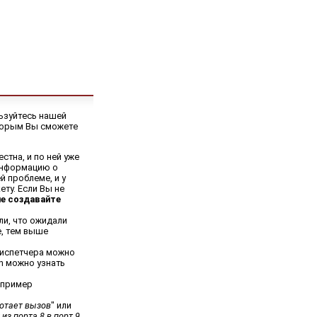
льзуйтесь нашей
оторым Вы сможете
стна, и по ней уже
информацию о
й проблеме, и у
ту. Если Вы не
не создавайте
ли, что ожидали
е, тем выше
диспетчера можно
h можно узнать
например
ботает вызов
" или
из порта 8 в порт 9,