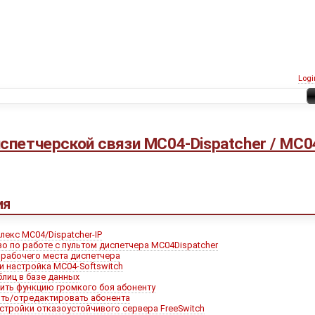
Logi
спетчерской связи MC04-Dispatcher / MC0
ия
лекс МС04/Dispatcher-IP
о по работе с пультом диспетчера MC04Dispatcher
 рабочего места диспетчера
и настройка MC04-Softswitch
лиц в базе данных
ить функцию громкого боя абоненту
ить/отредактировать абонента
стройки отказоустойчивого сервера FreeSwitch