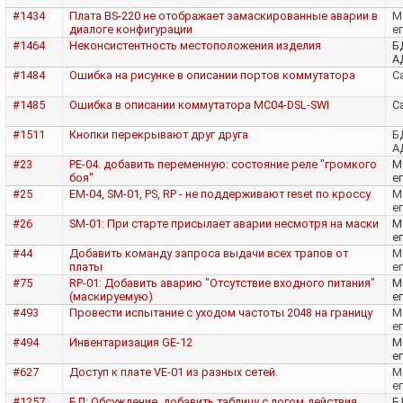
#1434
Плата BS-220 не отображает замаскированные аварии в
M
диалоге конфигурации
е
#1464
Неконсистентность местоположения изделия
Б
А
#1484
Ошибка на рисунке в описании портов коммутатора
Са
#1485
Ошибка в описании коммутатора MC04-DSL-SWI
Са
#1511
Кнопки перекрывают друг друга
Б
А
#23
PE-04. добавить переменную: состояние реле "громкого
M
боя"
е
#25
EM-04, SM-01, PS, RP - не поддерживают reset по кроссу
M
е
#26
SM-01: При старте присылает аварии несмотря на маски
M
е
#44
Добавить команду запроса выдачи всех трапов от
M
платы
е
#75
RP-01: Добавить аварию "Отсутствие входного питания"
M
(маскируемую)
е
#493
Провести испытание с уходом частоты 2048 на границу
M
е
#494
Инвентаризация GE-12
M
е
#627
Доступ к плате VE-01 из разных сетей.
M
е
#1257
БД: Обсуждение. добавить таблицу с логом действия
Б