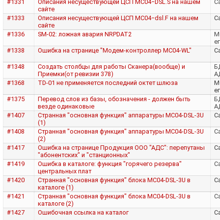
#1331
Описания несуществующей ЦСП MC04−DSL.S на нашем
Са
сайте
#1333
Описания несуществующей ЦСП MC04−dsl.F на нашем
Са
сайте
#1336
SM-02: ложная авария NRPDAT2
M
е
#1338
Ошибка на странице "Модем-контроллер MC04-WL"
Са
#1348
Создать столбцы для работы Сканера(вообще) и
Б
Приемки(от ревизии 378)
А
#1368
TD-01 не применяется последний октет шлюза
M
е
#1375
Перевод слов из базы, обозначения - должен быть
Б
везде одинаковые
А
#1407
Странная "основная функция" аппаратуры MC04-DSL-3U
Са
(1)
#1408
Странная "основная функция" аппаратуры MC04-DSL-3U
Са
(2)
#1417
Ошибка на странице Продукция ООО "АДС": перепутаны
Са
"абонентских" и "станционных"
#1419
Ошибка в каталоге: функция "горячего резерва"
Са
центральных плат
#1420
Странная "основная функция" блока MC04-DSL-3U в
Са
каталоге (1)
#1421
Странная "основная функция" блока MC04-DSL-3U в
Са
каталоге (2)
#1427
Ошибочная ссылка на каталог
Са