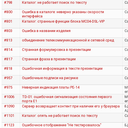
#798
Каталог: не работает поиск по тексту
Са
#800
Ошибка в каталоге: неверно указаны скорости
Са
интерфейса
#801
Каталог: странные функции блока MC04-DSL-VIP
Са
#803
Ошибка в названии изделия
Са
#813
объединение телекоммуникационной и сетевой сред
Са
#814
Странная формулировка в презентации
Са
#817
Странная фраза в презентации
Са
#818
Ошибочная информация в тексте презентации
Са
#957
Ошибочные подписи на рисунке
Са
#975
Неверная индикация платы PE-14
M
е
#1006
TD-01: ошибочная сигнализация состояния первого
M
порта E1
е
#1090
Сервер возвращает контент при наличии его у браузера
Б
А
#1101
Каталог: опять не работает поиск по тексту
Са
#1123
Ошибочное отображение "Не тестировалось"
Б