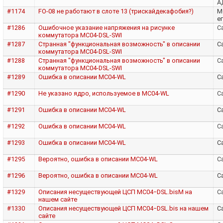
А
#1174
FO-08 не работают в слоте 13 (трискайдекафобия?)
M
е
#1286
Ошибочное указание напряжения на рисунке
Са
коммутатора MC04-DSL-SWI
#1287
Странная "функциональная возможность" в описании
Са
коммутатора MC04-DSL-SWI
#1288
Странная "функциональная возможность" в описании
Са
коммутатора MC04-DSL-SWI
#1289
Ошибка в описании MC04-WL
Са
#1290
Не указано ядро, используемое в MC04-WL
Са
#1291
Ошибка в описании MC04-WL
Са
#1292
Ошибка в описании MC04-WL
Са
#1293
Ошибка в описании MC04-WL
Са
#1295
Вероятно, ошибка в описании MC04-WL
Са
#1296
Вероятно, ошибка в описании MC04-WL
Са
#1329
Описания несуществующей ЦСП MC04−DSL.bisM на
Са
нашем сайте
#1330
Описания несуществующей ЦСП MC04−DSL.bis на нашем
Са
сайте