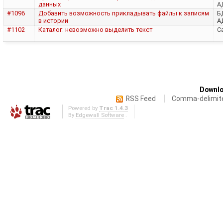
данных
А
#1096
Добавить возможность прикладывать файлы к записям
Б
в истории
А
#1102
Каталог: невозможно выделить текст
Са
Downlo
RSS Feed
Comma-delimit
Powered by
Trac 1.4.3
By
Edgewall Software
.