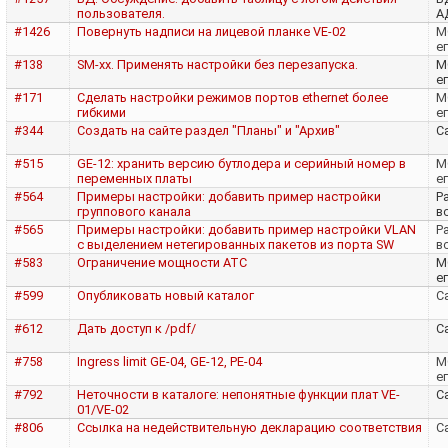
пользователя.
А
#1426
Повернуть надписи на лицевой планке VE-02
M
е
#138
SM-xx. Применять настройки без перезапуска.
M
е
#171
Сделать настройки режимов портов ethernet более
M
гибкими
е
#344
Создать на сайте раздел "Планы" и "Архив"
Са
#515
GE-12: хранить версию бутлодера и серийный номер в
M
переменных платы
е
#564
Примеры настройки: добавить пример настройки
Р
группового канала
в
#565
Примеры настройки: добавить пример настройки VLAN
Р
с выделением нетегированных пакетов из порта SW
в
#583
Ограничение мощности АТС
M
е
#599
Опубликовать новый каталог
Са
#612
Дать доступ к /pdf/
Са
#758
Ingress limit GE-04, GE-12, PE-04
M
е
#792
Неточности в каталоге: непонятные функции плат VE-
Са
01/VE-02
#806
Ссылка на недействительную декларацию соответствия
Са