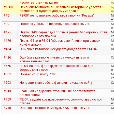
несоответствия изделия
А
#1508
Неконсистентность в БД: записи истории не удается
Б
привязать к существующему изделию
А
#15
PS-001 не правильно работают галочки "Резерв"
M
е
#99
Пропала и больше не появилась плата BS-220
M
е
#175
Плата E1-08 переводит порты в режим блокировки, хотя
M
блокировка отключена
е
#176
Платы GE-xx и PE-04 "сбрасывают" линки при записи
M
конфигурации
е
#424
Ошибка в каталоге: несуществующая плата SM-04
Са
#426
Ошибка в каталоге: путаница между типами и
Са
исполнениями плат.
#460
PE-04: пакеты форвардятся в запрещенный для
M
форвардинга порт
е
#501
Проверить работу PCMU
M
е
#503
Неправильная работа функции поиска по сайту
Са
#613
Реальная кодировка страницы не соответствует
Са
объявленной
#759
TE-04: выдаёт кратковременную ложную аварию при
M
старте
е
#788
Ошибка в каталоге: модуль 4W01 в плате VE-01
Са