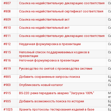
#807
Ссылка на недействительную декларацию соответствия
Са
#808
Ссылка на недействительный сертификат соответствия
Са
#809
Ссылка на недействительный акт
Са
#810
Ссылка на недействительный акт
Са
#811
Ссылка на недействительную декларацию соответствия
Са
#812
Неудачная формулировка в презентации
Са
#815
Неполный список поддерживаемых кодеков в
Са
презентации
#816
Неточная формулировка в презентации
Са
#819
Руководство по снятой с производства системе
Са
#885
Добавить сохраненные запросы поиска
Б
А
#903
Опубликовать новый каталог
Са
#915
BS-220: реже передавать аварию "Загрузка 100%"
M
е
#935
Добавить возможность поиска по истории
Б
А
#1025
Хранить протоколы тестирования изделий в базе
Б