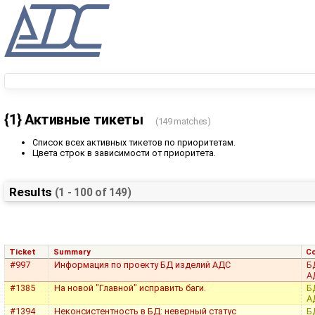
{1} Активные тикеты
(149 matches)
Список всех активных тикетов по приоритетам.
Цвета строк в зависимости от приоритета.
Results
(1 - 100 of 149)
Ticket
Summary
C
#997
Информация по проекту БД изделий АДС
Б
А
#1385
На новой "Главной" исправить баги.
Б
А
#1394
Неконсистентность в БД: неверный статус
Б