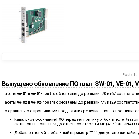
Posts fo
Выпущено обновление ПО плат SW-01, VE-01, V
Пакеты
ve-01
и
ve-01-rootfs
обновлены до ревизий r70 и r67 соответств
Пакеты
ve-02
и
ve-02-rootfs
обновлены до ревизий r75 и r29 соответств
По сравнению с прошивками предыдущих ревизий в новых прошивках 
Канальное окончание FXO передает причину отбоя в поле Reason п
сигналов вызова TDM до ответа со стороны SIP (487 "ORIGINATOR
Добавлен новый глобальный параметр "T1" для установки таймаут