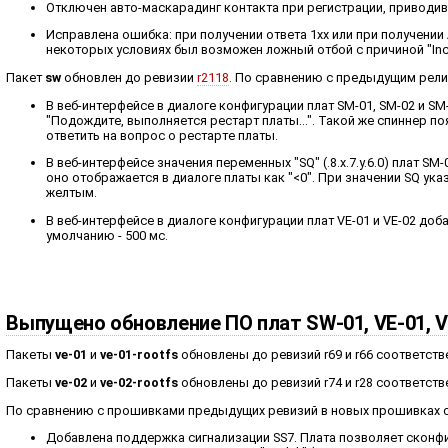
Отключен авто-маскарадинг контакта при регистрации, приводив
Исправлена ошибка: при получении ответа 1xx или при получении
некоторых условиях был возможен ложный отбой с причиной "Inco
Пакет
sw
обновлен до ревизии
r2118
. По сравнению с предыдущим рел
В веб-интерфейсе в диалоге конфигурации плат SM-01, SM-02 и S
"Подождите, выполняется рестарт платы...". Такой же спиннер по
ответить на вопрос о рестарте платы.
В веб-интерфейсе значения переменных "SQ" (.8.x.7.y.6.0) плат 
оно отображается в диалоге платы как "<0". При значении SQ у
желтым.
В веб-интерфейсе в диалоге конфигурации плат VE-01 и VE-02 доб
умолчанию - 500 мс.
Выпущено обновление ПО плат SW-01, VE-01, V
Пакеты
ve-01
и
ve-01-rootfs
обновлены до ревизий r69 и r66 соответств
Пакеты
ve-02
и
ve-02-rootfs
обновлены до ревизий r74 и r28 соответств
По сравнению с прошивками предыдущих ревизий в новых прошивках 
Добавлена поддержка сигнализации SS7. Плата позволяет сконфи