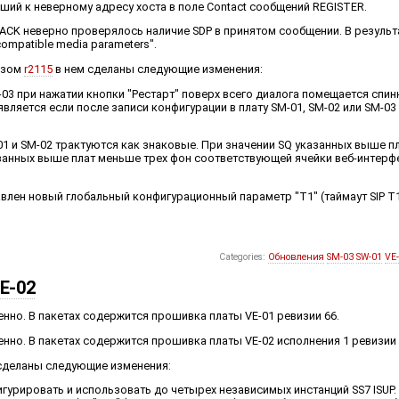
ший к неверному адресу хоста в поле Contact сообщений REGISTER.
 ACK неверно проверялось наличие SDP в принятом сообщении. В результ
mpatible media parameters".
изом
r2115
в нем сделаны следующие изменения:
M-03 при нажатии кнопки "Рестарт" поверх всего диалога помещается спи
является если после записи конфигурации в плату SM-01, SM-02 или SM-0
SM-01 и SM-02 трактуются как знаковые. При значении SQ указанных выше 
казанных выше плат меньше трех фон соответствующей ячейки веб-интерф
авлен новый глобальный конфигурационный параметр "T1" (таймаут SIP T1
Categories:
Обновления
SM-03
SW-01
VE
E-02
енно. В пакетах содержится прошивка платы VE-01 ревизии 66.
енно. В пакетах содержится прошивка платы VE-02 исполнения 1 ревизии 
сделаны следующие изменения:
гурировать и использовать до четырех независимых инстанций SS7 ISUP