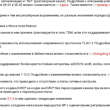
а сигнализации) и "SS7" (разговорный канал). Подробнее с описанием ра
ах VE-01 и VE-02 можно ознакомиться
здесь
. Также имеется
пример 
одним и тем же регулярным выражением, но разным значением порядка (
ина отбоя в поле Reason.
азанная в нем причина транслируется в сеть TDM, если это поддерживае
я возможность использования современного протокола TLSv1.3. Подробн
l.
одробнее с изменениями в библиотеках можно ознакомиться в
changelog l
поддерживает более криптостойкие алгоритмы ed25519, ecdh, ecdsa, curv
новлен до версии 1.12.0. Подробнее с изменениями можно ознакомиться в
клиента, что приводило к отсутствию у платы сетевых настроек.
ого кодека EVRC* на кодек не-EVRC* без пересоздания канала при вклю
е приводить к перезагрузке платы.
изом
r2113
в нем сделаны следующие изменения:
азрешено создание нескольких маршрутов SIP c одинаковыми регулярным