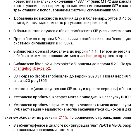
новых типа канальных окончаний - "SS7lnk" (линк MTP2 для канал
конфигурационных параметров системы сигнализации SS7 в плат
трех станций с использованием системы сигнализации SS7.
Добавлена возможность наличия двух и более маршрутов SIP с 
приходилось видоизменять регулярное выражение).
В большинстве случаев отбоя в сообщениях SIP указывается прич
При отбое со стороны SIP и наличии в сообщении поля Reason ук
системой сигнализации (PRI, SS7).
Библиотека openssl обновлена до версии 1.1.1l. Теперь имеетс
в библиотеке можно ознакомиться в
changelog
проекта openss
Библиотеки libosip2 и libexosip2 обновлены до версии 5.2.1. П
changelog libexosip2
.
SSH сервер dropbear обновлен до версии 2020.81. Новая версия 
chacha20-poly1305.
resiprocate (используется как SIP proxy и registrar серверы) об
Устранена проблема, которая могла приводить к незапуску DHCP 
Устранена проблема: при некоторых условиях (смена используем
VAD) активация медиапотока могла заканчиваться ошибкой и даж
Пакет
sw
обновлен до ревизии
r2115
. По сравнению с предыдущим рел
В веб-интерфейсе в диалоге конфигурации плат VE-01 и VE-02 р
но разными значениями порядка.