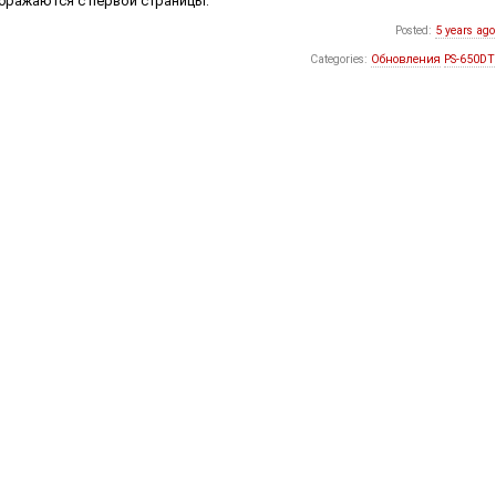
ображаются с первой страницы.
Posted:
5 years ago
Categories:
Обновления
PS-650DT