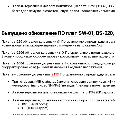
В веб-интерфейсе в диалоге конфигурации плат PS-220, PS-48, BS-22
благодаря чему исключается ненужная пользователям избыточна
Выпущено обновление ПО плат SW-01, BS-220,
Пакет
bs-220
обновлен до ревизии r3. По сравнению с предыдущим релиз
новых прошивках скорректировано измерение напряжения АКБ.
Пакет
ps-220d
обновлен до ревизии r10. По сравнению с предыдущим рел
В новых прошивках скорректирован коэффициент измерения входного 
Пакет
ps-650dt
обновлен до ревизии r2. По сравнению с предыдущим ре
скорректирован коэффициент измерения входного напряжения.
Пакет
sw
обновлен до ревизии
r2113
. По сравнению с предыдущим рел
При генерации MIB-файла добавлена генерация dummy-идентифик
менеджеры (например SNMPc) "не видят" лежащие ниже перемен
В веб-интерфейсе в диалоге конфигурации платы PS-220D строка 
В веб-интерфейсе добавлена настройка выбора полосы захвата/
DS1 (64/83 ppm);
E1 (100/130 ppm).