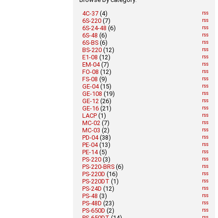
4C-37
(4)
rss
6S-220
(7)
rss
6S-24-48
(6)
rss
6S-48
(6)
rss
6S-BS
(6)
rss
BS-220
(12)
rss
E1-08
(12)
rss
EM-04
(7)
rss
FO-08
(12)
rss
FS-08
(9)
rss
GE-04
(15)
rss
GE-108
(19)
rss
GE-12
(26)
rss
GE-16
(21)
rss
LACP
(1)
rss
MC-02
(7)
rss
MC-03
(2)
rss
PD-04
(38)
rss
PE-04
(13)
rss
PE-14
(5)
rss
PS-220
(3)
rss
PS-220-BRS
(6)
rss
PS-220D
(16)
rss
PS-220DT
(1)
rss
PS-24D
(12)
rss
PS-48
(3)
rss
PS-48D
(23)
rss
PS-650D
(2)
rss
PS-650DT
(14)
rss