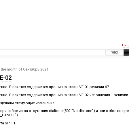
Logi
WIKI
r the month of Сентябрь 2021
E-02
енно. В пакетах содержится прошивка платы VE-01 ревизии 67.
енно. В пакетах содержится прошивка платы VE-02 исполнения 1 ревизии 
сделаны следующие изменения:
ри отбое из-за отсутствия dialtone (502 "No dialtone") и при отбое по п
_CANCEL").
а SIP T1.