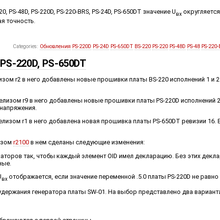
0, PS-48D, PS-220D, PS-220-BRS, PS-24D, PS-650DT значение U
округляется
вх
я точность.
Categories:
Обновления
PS-220D
PS-24D
PS-650DT
BS-220
PS-220
PS-48D
PS-48
PS-220-
 PS-220D, PS-650DT
ом r2 в него добавлены новые прошивки платы BS-220 исполнений 1 и 2 
изом r9 в него добавлены новые прошивки платы PS-220D исполнений 2, 
напряжения.
лизом r1 в него добавлена новая прошивка платы PS-650DT ревизии 16.
изом
r2100
в нем сделаны следующие изменения:
аторов так, чтобы каждый элемент OID имел декларацию. Без этих декл
ные.
U
отображается, если значение переменной .5.0 платы PS-220D не равно 0
вх
удержания генератора платы SW-01. На выбор представлено два вариант