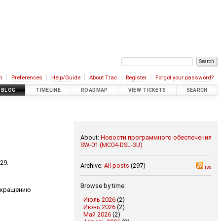
n
Preferences
Help/Guide
About Trac
Register
Forgot your password?
BLOG
TIMELINE
ROADMAP
VIEW TICKETS
SEARCH
About:
Новости программного обеспечения
SW-01 (MC04-DSL-3U)
29.
Archive:
All posts
(297)
rss
Browse by time:
рекращению
Июль 2026
(2)
Июнь 2026
(2)
Май 2026
(2)