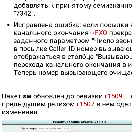
добавлять к принятому семизначн
"7342".
Исправлена ошибка: если посылки 
канального окончания
FXO
прекра
заданного параметром "Число звон
в посылке Caller-ID номер вызыва
отображаться в столбце "Вызываю
перехода канального окончания в и
Теперь номер вызывающего очищае
Пакет
sw
обновлен до ревизии
r1509
. 
предыдущим релизом
r1507
в нем сде
изменения: