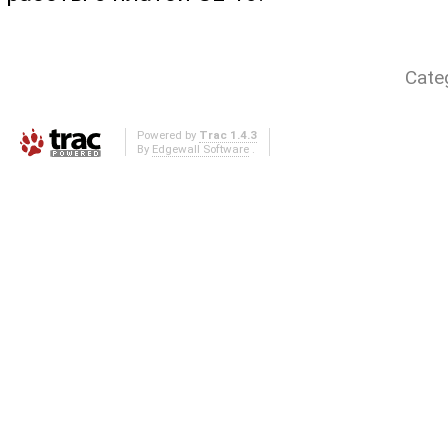
Cate
Powered by
Trac 1.4.3
By
Edgewall Software
.