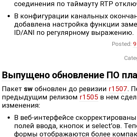
соединения по таймауту RTP отклю
В конфигурации канальных окончан
добавлена настройка функции замен
ID/ANI по регулярному выражению.
Posted:
9
Cate
Выпущено обновление ПО пла
Пакет
sw
обновлен до ревизии
r1507
. 
предыдущим релизом
r1505
в нем сде
изменения:
В веб-интерфейсе скорректированы
полей ввода, кнопок и select'ов. Теп
формы отображаются более компак