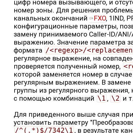
цифр номера вызывающего, и отсут
номер зоны. Для решения проблем
канальных окончаний
FXO
, 1IND, 
конфигурационные параметры, по
замену принимаемого Caller-ID/ANI
выражению. Значение параметра за
формата
/<regexp>/<replacemen
регулярное выражение, на совпаде
проверяется полученный номер,
<r
которой заменяется номер в случае
регулярным выражением. В замене 
группы из регулярного выражения,
с помощью комбинаций
\1
,
\2
и т
Для приведенного выше случая пр
установить параметру "Преобразов
/^(.*)$/7342\1
, в результате к