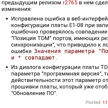
предыдущим релизом
r2765
в нем сде
изменения:
Исправлена ошибка в веб-интерфейс
конфигурации платы E1-08 при зап
ошибочно проверялось совпадение
"Позиция TDM" портов, имеющих ре
синхронизации", что приводило к 
ошибке
Значения параметра "По
и * совпадают
.
Из диалога конфигурации платы TD
параметра "программная версия", т
действительности этот параметр о
прошивки платы, который уже отоб
"Обновление ПО".
Posted:
11