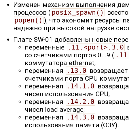
Изменен механизм выполнения де
процессов (
posix_spawn()
всест
popen()
), что экономит ресурсы п
надежно при высокой нагрузке сис
Плате SW-01 добавлены новые пер
переменные
.11.<port>.3.0
в
со счетчиками портов 0...9 (
.11
коммутатора ethernet;
переменная
.13.0
возвращает 
счетчиками порта CPU коммутато
переменная
.14.1.0
возвращае
чисел использования CPU;
переменная
.14.2.0
возвращае
чисел load average;
переменная
.14.3.0
возвраща
использования памяти (ОЗУ).