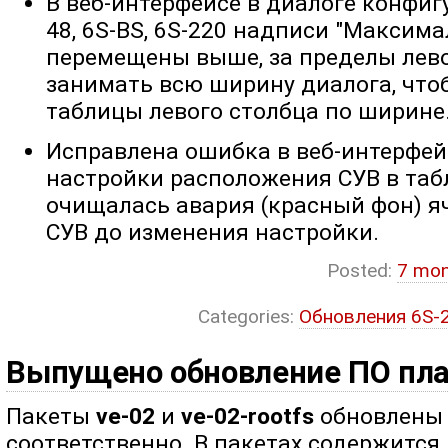
В веб-интерфейсе в диалоге конфигу
48, 6S-BS, 6S-220 надписи "Максима
перемещены выше, за пределы левог
занимать всю ширину диалога, что
таблицы левого столбца по ширине
Исправлена ошибка в веб-интерфей
настройки расположения СУВ в та
очищалась авария (красный фон) я
СУВ до изменения настройки.
Posted:
7 mon
Categories:
Обновления
6S-
Выпущено обновление ПО пла
Пакеты
ve-02
и
ve-02-rootfs
обновлены д
соответственно. В пакетах содержится