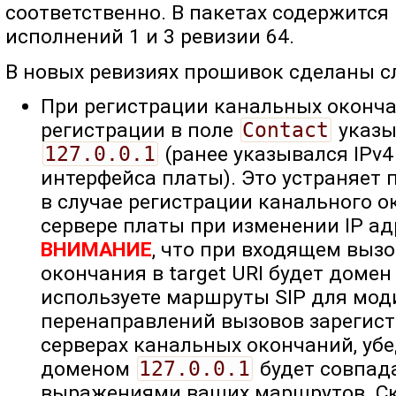
соответственно. В пакетах содержится
исполнений 1 и 3 ревизии 64.
В новых ревизиях прошивок сделаны 
При регистрации канальных оконч
регистрации в поле
Contact
указы
127.0.0.1
(ранее указывался IPv4
интерфейса платы). Это устраняет
в случае регистрации канального 
сервере платы при изменении IP ад
ВНИМАНИЕ
, что при входящем вызо
окончания в target URI будет доме
используете маршруты SIP для мо
перенаправлений вызовов зарегис
серверах канальных окончаний, убед
доменом
127.0.0.1
будет совпад
выражениями ваших маршрутов. Ск