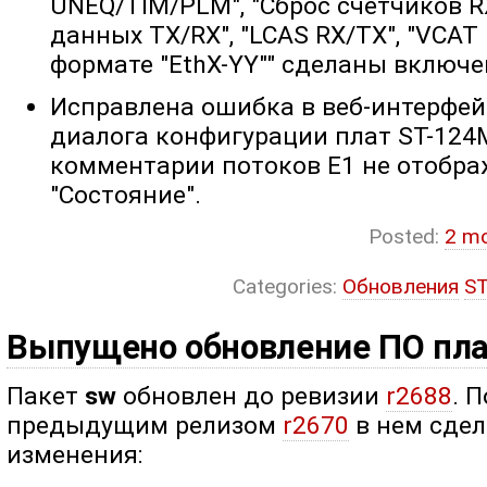
UNEQ/TIM/PLM", "Cброс счетчиков R
данных TX/RX", "LCAS RX/TX", "VCAT
формате "EthX-YY"" сделаны включ
Исправлена ошибка в веб-интерфей
диалога конфигурации плат ST-124M
комментарии потоков E1 не отобра
"Состояние".
Posted:
2 m
Categories:
Обновления
S
Выпущено обновление ПО пл
Пакет
sw
обновлен до ревизии
r2688
. 
предыдущим релизом
r2670
в нем сде
изменения: