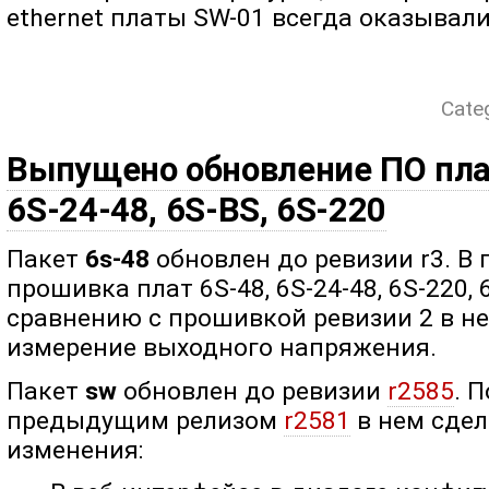
ethernet платы SW-01 всегда оказывал
Cate
Выпущено обновление ПО плат
6S-24-48, 6S-BS, 6S-220
Пакет
6s-48
обновлен до ревизии r3. В
прошивка плат 6S-48, 6S-24-48, 6S-220, 
сравнению с прошивкой ревизии 2 в н
измерение выходного напряжения.
Пакет
sw
обновлен до ревизии
r2585
. 
предыдущим релизом
r2581
в нем сде
изменения: