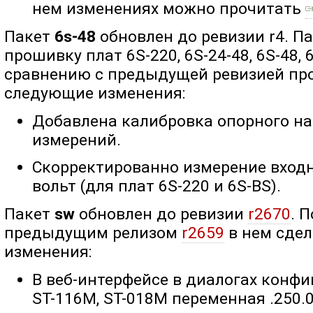
нем изменениях можно прочитать
Пакет
6s-48
обновлен до ревизии r4. П
прошивку плат 6S-220, 6S-24-48, 6S-48, 
сравнению с предыдущей ревизией пр
следующие изменения:
Добавлена калибровка опорного н
измерений.
Скорректированно измерение вход
вольт (для плат 6S-220 и 6S-BS).
Пакет
sw
обновлен до ревизии
r2670
. 
предыдущим релизом
r2659
в нем сде
изменения:
В веб-интерфейсе в диалогах конфи
ST-116M, ST-018M переменная .250.