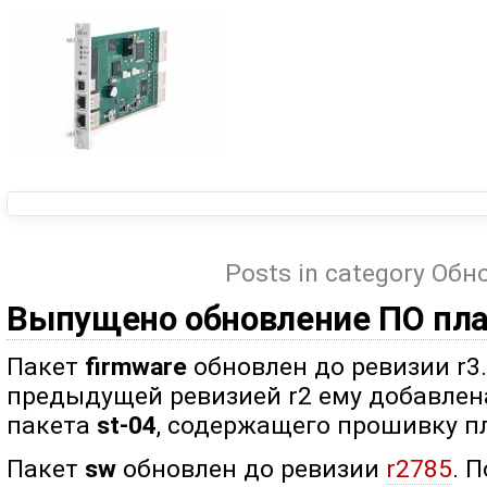
Posts in category Об
Выпущено обновление ПО пл
Пакет
firmware
обновлен до ревизии r3
предыдущей ревизией r2 ему добавлен
пакета
st-04
, содержащего прошивку пл
Пакет
sw
обновлен до ревизии
r2785
. 