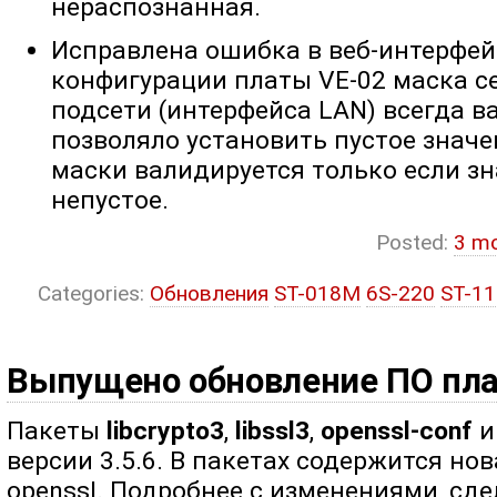
нераспознанная.
Исправлена ошибка в веб-интерфейс
конфигурации платы VE-02 маска с
подсети (интерфейса LAN) всегда в
позволяло установить пустое значе
маски валидируется только если з
непустое.
Posted:
3 m
Categories:
Обновления
ST-018M
6S-220
ST-1
Выпущено обновление ПО пл
Пакеты
libcrypto3
,
libssl3
,
openssl-conf
версии 3.5.6. В пакетах содержится но
openssl. Подробнее с изменениями, сд