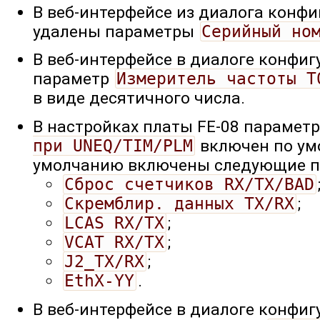
В веб-интерфейсе из диалога конфи
удалены параметры
Серийный но
В веб-интерфейсе в диалоге конфиг
параметр
Измеритель частоты T
в виде десятичного числа.
В настройках платы FE-08 парамет
при UNEQ/TIM/PLM
включен по ум
умолчанию включены следующие п
Cброс счетчиков RX/TX/BAD
Cкремблир. данных TX/RX
;
LCAS RX/TX
;
VCAT RX/TX
;
J2_TX/RX
;
EthX-YY
.
В веб-интерфейсе в диалоге конфиг