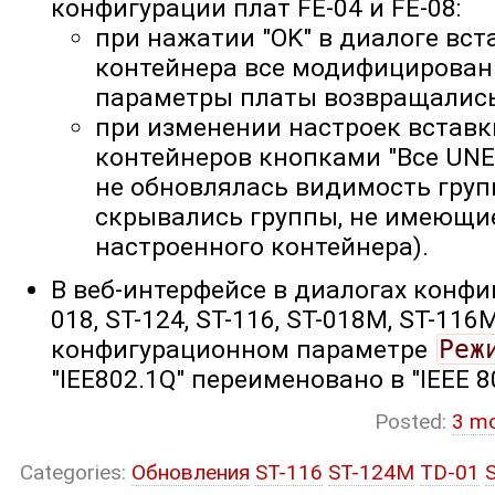
конфигурации плат FE-04 и FE-08:
при нажатии "OK" в диалоге вс
контейнера все модифицирова
параметры платы возвращались 
при изменении настроек встав
контейнеров кнопками "Все UNE
не обновлялась видимость груп
скрывались группы, не имеющи
настроенного контейнера).
В веб-интерфейсе в диалогах конфиг
018, ST-124, ST-116, ST-018M, ST-116
конфигурационном параметре
Реж
"IEE802.1Q" переименовано в "IEEE 8
Posted:
3 m
Categories:
Обновления
ST-116
ST-124M
TD-01