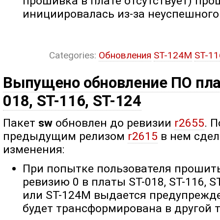
прошивка в плате отсутствует) про
инициировалась из-за неуспешного 
Categories:
Обновления
ST-124M
ST-1
Выпущено обновление ПО пла
018, ST-116, ST-124
Пакет
sw
обновлен до ревизии
r2655
. 
предыдущим релизом
r2615
в нем сде
изменения:
При попытке пользователя прошить
ревизию 0 в платы ST-018, ST-116, S
или ST-124M выдается предупрежде
будет трансформирована в другой т