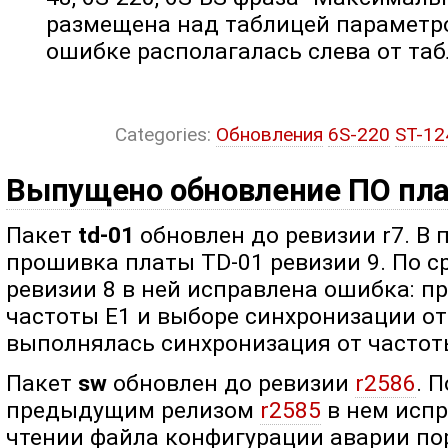
размещена над таблицей параметров
ошибке располагалась слева от таб
Categories:
Обновления
6S-220
ST-1
Выпущено обновление ПО пла
Пакет
td-01
обновлен до ревизии r7. В 
прошивка платы TD-01 ревизии 9. По 
ревизии 8 в ней исправлена ошибка: п
частоты Е1 и выборе синхронизации от 
выполнялась синхронизация от частоты 
Пакет
sw
обновлен до ревизии
r2586
. 
предыдущим релизом
r2585
в нем испр
чтении файла конфигурации аварии по