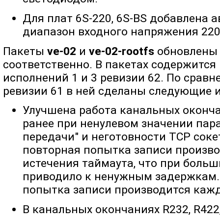
Для плат 6S-220, 6S-BS добавлена а
диапазон входного напряжения 220
Пакеты
ve-02
и
ve-02-rootfs
обновлены д
соответственно. В пакетах содержится
исполнений 1 и 3 ревизии 62. По срав
ревизии 61 в ней сделаны следующие 
Улучшена работа канальных окончан
ранее при ненулевом значении пар
передачи" и неготовности TCP соке
повторная попытка записи произво
истечения таймаута, что при больш
приводило к ненужным задержкам.
попытка записи производится каж
В канальных окончаниях R232, R422