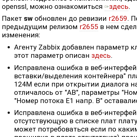
openssl, можно ознакомиться ​​
здесь
.
Пакет
sw
обновлен до ревизии
r2659
. 
предыдущим релизом
r2655
в нем сде
изменения:
Агенту Zabbix добавлен параметр 
этот параметр описан
здесь
.
Исправлена ошибка в веб-интерфейс
вставки/выделения контейнера" пла
124M если при открытии диалога 
отличалось от "AB", параметры "Ном
"Номер потока E1 напр. B" оставал
Исправлена ошибка в веб-интерфей
отсутствующую в списке плат плату 
может потребоваться если по каки