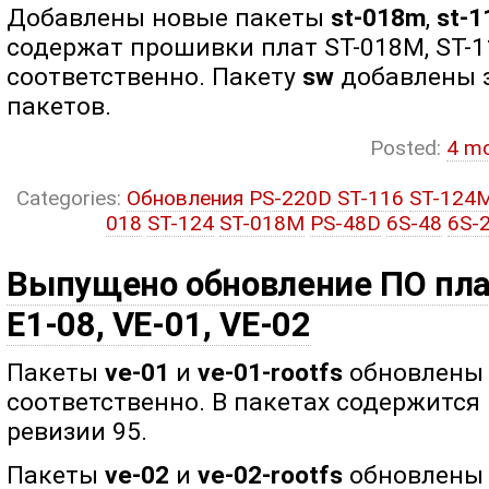
Добавлены новые пакеты
st-018m
,
st-
содержат прошивки плат ST-018M, ST-
соответственно. Пакету
sw
добавлены 
пакетов.
Posted:
4 m
Categories:
Обновления
PS-220D
ST-116
ST-124
018
ST-124
ST-018M
PS-48D
6S-48
6S-
Выпущено обновление ПО плат
E1-08, VE-01, VE-02
Пакеты
ve-01
и
ve-01-rootfs
обновлены д
соответственно. В пакетах содержится
ревизии 95.
Пакеты
ve-02
и
ve-02-rootfs
обновлены д