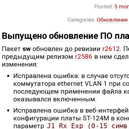
Posted:
5 mon
Categories:
Обновления
Выпущено обновление ПО пл
Пакет
sw
обновлен до ревизии
r2612
. 
предыдущим релизом
r2586
в нем сде
изменения:
Исправлена ошибка: в случае отсут
коммутатора ethernet VLAN 1 при с
последующем применении файла к
оказывался включенным.
Исправлена ошибка в веб-интерфейс
конфигурации платы ST-124M в ко
параметр
J1_Rx_Exp (0-15 симв