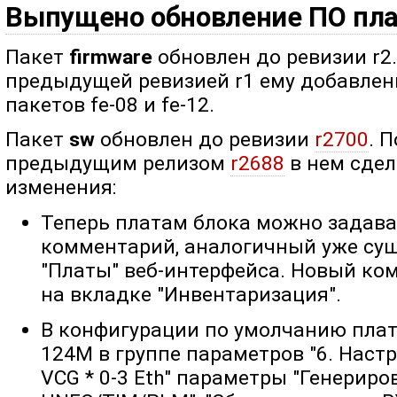
Выпущено обновление ПО пл
Пакет
firmware
обновлен до ревизии r2
предыдущей ревизией r1 ему добавлен
пакетов fe-08 и fe-12.
Пакет
sw
обновлен до ревизии
r2700
. 
предыдущим релизом
r2688
в нем сде
изменения:
Теперь платам блока можно задава
комментарий, аналогичный уже су
"Платы" веб-интерфейса. Новый ко
на вкладке "Инвентаризация".
В конфигурации по умолчанию плат 
124M в группе параметров "6. Наст
VCG * 0-3 Eth" параметры "Генериро