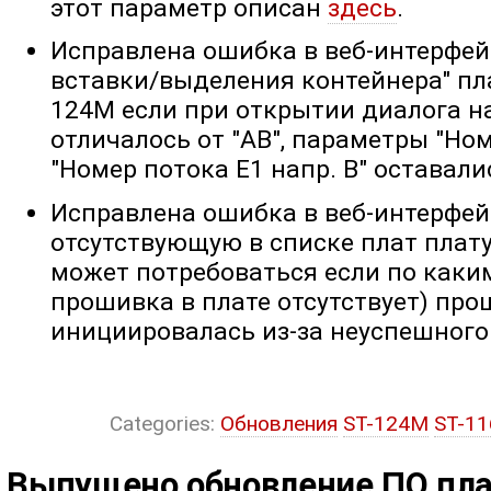
этот параметр описан
здесь
.
Исправлена ошибка в веб-интерфейс
вставки/выделения контейнера" пла
124M если при открытии диалога 
отличалось от "AB", параметры "Ном
"Номер потока E1 напр. B" оставал
Исправлена ошибка в веб-интерфей
отсутствующую в списке плат плату 
может потребоваться если по каки
прошивка в плате отсутствует) про
инициировалась из-за неуспешного 
Categories:
Обновления
ST-124M
ST-1
Выпущено обновление ПО пла