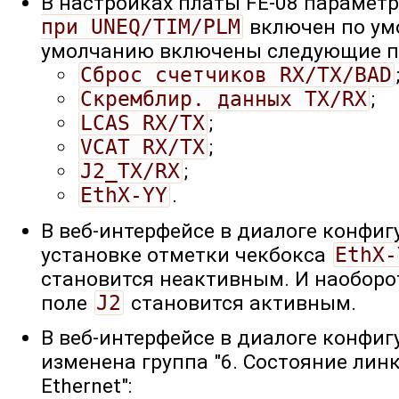
В настройках платы FE-08 парамет
при UNEQ/TIM/PLM
включен по ум
умолчанию включены следующие п
Cброс счетчиков RX/TX/BAD
Cкремблир. данных TX/RX
;
LCAS RX/TX
;
VCAT RX/TX
;
J2_TX/RX
;
EthX-YY
.
В веб-интерфейсе в диалоге конфиг
установке отметки чекбокса
EthX-
становится неактивным. И наоборо
поле
J2
становится активным.
В веб-интерфейсе в диалоге конфиг
изменена группа "6. Состояние лин
Ethernet":