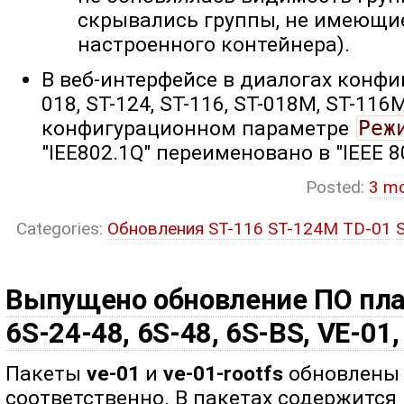
скрывались группы, не имеющи
настроенного контейнера).
В веб-интерфейсе в диалогах конфиг
018, ST-124, ST-116, ST-018M, ST-116
конфигурационном параметре
Реж
"IEE802.1Q" переименовано в "IEEE 8
Posted:
3 m
Categories:
Обновления
ST-116
ST-124M
TD-01
Выпущено обновление ПО плат
6S-24-48, 6S-48, 6S-BS, VE-01,
Пакеты
ve-01
и
ve-01-rootfs
обновлены д
соответственно. В пакетах содержится