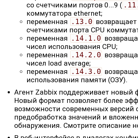
со счетчиками портов 0...9 (
.11
коммутатора ethernet;
переменная
.13.0
возвращает 
счетчиками порта CPU коммутато
переменная
.14.1.0
возвращае
чисел использования CPU;
переменная
.14.2.0
возвращае
чисел load average;
переменная
.14.3.0
возвраща
использования памяти (ОЗУ).
Агент Zabbix поддерживает новый
Новый формат позволяет более эф
возможности современных версий се
предобработка значений и вложен
обнаружения. Смотрите описание 
В веб-интерфейсе в диалогах конфи