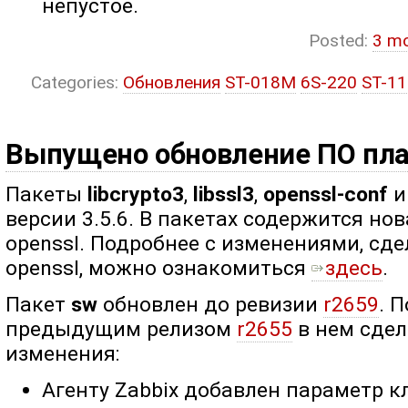
непустое.
Posted:
3 m
Categories:
Обновления
ST-018M
6S-220
ST-1
Выпущено обновление ПО пл
Пакеты
libcrypto3
,
libssl3
,
openssl-conf
версии 3.5.6. В пакетах содержится но
openssl. Подробнее с изменениями, сд
openssl, можно ознакомиться ​​
здесь
.
Пакет
sw
обновлен до ревизии
r2659
. 
предыдущим релизом
r2655
в нем сде
изменения:
Агенту Zabbix добавлен параметр 