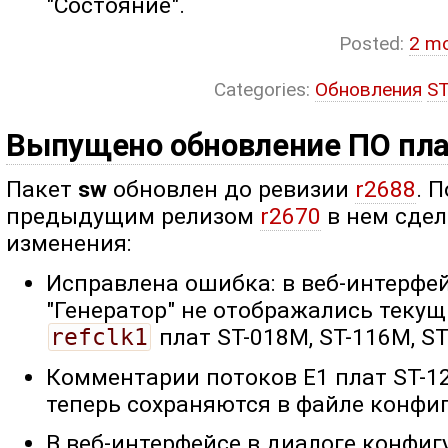
"Состояние".
Posted:
2 m
Categories:
Обновления
S
Выпущено обновление ПО пл
Пакет
sw
обновлен до ревизии
r2688
. 
предыдущим релизом
r2670
в нем сде
изменения:
Исправлена ошибка: в веб-интерфе
"Генератор" не отображались теку
refclk1
плат ST-018M, ST-116M, ST
Комментарии потоков E1 плат ST-12
теперь сохраняются в файле конфи
В веб-интерфейсе в диалоге конфиг