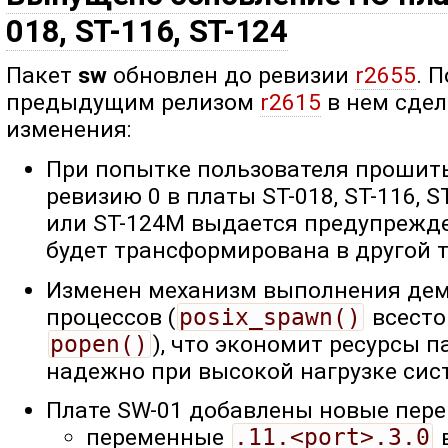
018, ST-116, ST-124
Пакет
sw
обновлен до ревизии
r2655
. 
предыдущим релизом
r2615
в нем сде
изменения:
При попытке пользователя прошить
ревизию 0 в платы ST-018, ST-116, S
или ST-124M выдается предупрежде
будет трансформирована в другой т
Изменен механизм выполнения де
процессов (
posix_spawn()
всест
popen()
), что экономит ресурсы п
надежно при высокой нагрузке сис
Плате SW-01 добавлены новые пер
переменные
.11.<port>.3.0
в