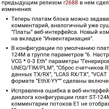
предыдущим релизом
r2688
в нем сде
изменения:
Теперь платам блока можно задава
комментарий, аналогичный уже су
"Платы" веб-интерфейса. Новый ко
на вкладке "Инвентаризация".
В конфигурации по умолчанию плат 
124M в группе параметров "6. Наст
VCG * 0-3 Eth" параметры "Генериро
UNEQ/TIM/PLM", "Cброс счетчиков R
данных TX/RX", "LCAS RX/TX", "VCAT
формате "EthX-YY"" сделаны включ
Исправлена ошибка в веб-интерфей
диалога конфигурации плат ST-124M
комментарии потоков E1 не отобра