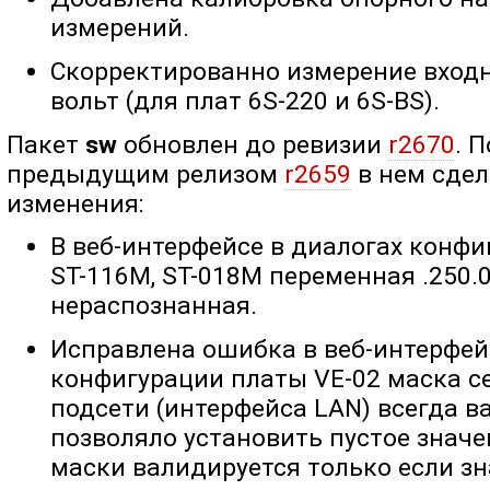
измерений.
Скорректированно измерение вход
вольт (для плат 6S-220 и 6S-BS).
Пакет
sw
обновлен до ревизии
r2670
. 
предыдущим релизом
r2659
в нем сде
изменения:
В веб-интерфейсе в диалогах конфи
ST-116M, ST-018M переменная .250.
нераспознанная.
Исправлена ошибка в веб-интерфейс
конфигурации платы VE-02 маска с
подсети (интерфейса LAN) всегда в
позволяло установить пустое значе
маски валидируется только если з