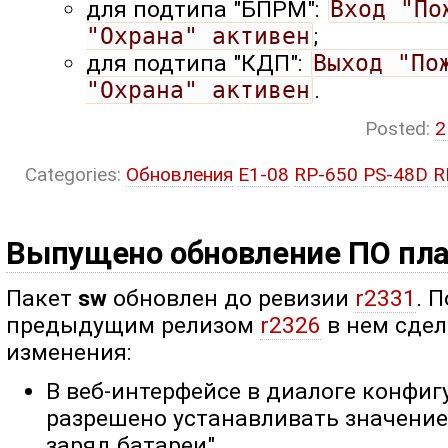
для подтипа "БПРМ":
Вход "По
"Охрана" активен
;
для подтипа "КДП":
Выход "По
"Охрана" активен
.
Posted:
2
Categories:
Обновления
E1-08
RP-650
PS-48D
R
Выпущено обновление ПО пла
Пакет
sw
обновлен до ревизии
r2331
. 
предыдущим релизом
r2326
в нем сде
изменения:
В веб-интерфейсе в диалоге конфиг
разрешено устанавливать значение
заряд батареи".