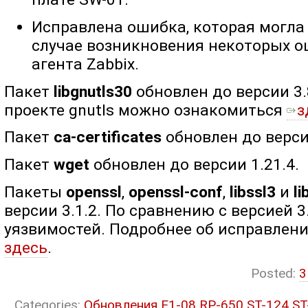
Исправлена ошибка, которая могла
случае возникновения некоторых о
агента Zabbix.
Пакет
libgnutls30
обновлен до версии 3.
проекте gnutls можно ознакомиться
з
Пакет
ca-certificates
обновлен до верси
Пакет
wget
обновлен до версии 1.21.4.
Пакеты
openssl
,
openssl-conf
,
libssl3
и
l
версии 3.1.2. По сравнению с версией 3
уязвимостей. Подробнее об исправлен
здесь
.
Posted:
3
Categories:
Обновления
E1-08
RP-650
ST-124
ST