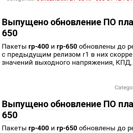
Выпущено обновление ПО пла
650
Пакеты
rp-400
и
rp-650
обновлены до ре
с предыдущим релизом r1 в них скорр
значений выходного напряжения, КПД, 
Catego
Выпущено обновление ПО пла
650
Пакеты
rp-400
и
rp-650
обновлены до ре