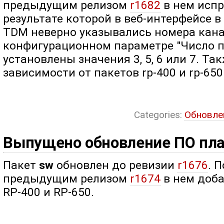
предыдущим релизом
r1682
в нем испр
результате которой в веб-интерфейсе 
TDM неверно указывались номера канал
конфигурационном параметре "Число п
установлены значения 3, 5, 6 или 7. Т
зависимости от пакетов rp-400 и rp-650
Categories:
Обновле
Выпущено обновление ПО пл
Пакет
sw
обновлен до ревизии
r1676
. 
предыдущим релизом
r1674
в нем доб
RP-400 и RP-650.