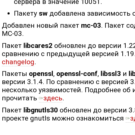
сервера в значение 10051.
Пакету
sw
добавлена зависимость о
Добавлен новый пакет
mc-03
. Пакет с
MC-03.
Пакет
libcares2
обновлен до версии 1.22
сравнению с предыдущей версией 1.19
changelog
.
Пакеты
openssl
,
openssl-conf
,
libssl3
и
l
версии 3.1.4. По сравнению с версией 3
несколько уязвимостей. Подробнее об
прочитать
здесь
.
Пакет
libgnutls30
обновлен до версии 3.
проекте gnutls можно ознакомиться
з