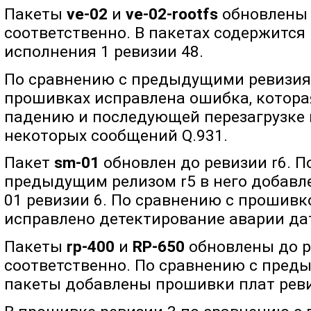
Пакеты
ve-02
и
ve-02-rootfs
обновлены д
соответственно. В пакетах содержится
исполнения 1 ревизии 48.
По сравнению с предыдущими ревизия
прошивках исправлена ошибка, котора
падению и последующей перезагрузке 
некоторых сообщений Q.931.
Пакет
sm-01
обновлен до ревизии r6. П
предыдущим релизом r5 в него добавл
01 ревизии 6. По сравнению с прошивк
исправлено детектирование аварии да
Пакеты
rp-400
и
RP-650
обновлены до ре
соответственно. По сравнению с пред
пакеты добавлены прошивки плат ревиз