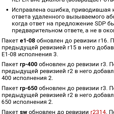
Исправлена ошибка, приводившая к
ответа удаленного вызываемого або
когда ответ на предложение SDP б
предварительном ответе, а не в ок
Пакет
e1-08
обновлен до ревизии r16. 
предыдущей ревизией r15 в него доба
E1-08 исполнения 3.
Пакет
rp-400
обновлен до ревизии r3. 
предыдущей ревизией r2 в него добав
400 исполнения 2.
Пакет
rp-650
обновлен до ревизии r3. 
предыдущей ревизией r2 в него добав
650 исполнения 2.
Пакет
sw
обновлен до ревизии
r2314
. 