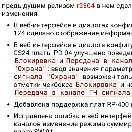
предыдущим релизом
r2304
в нем сде
изменения:
В веб-интерфейсе в диалогах конфиг
124 сделано отображение информац
В веб-интерфейсе в диалоге конфиг
CS24 платы PD-04 улучшено поведе
Блокировка
и
Передача в канал
"Охрана"
: ввод значения парамет
сигнала "Охрана"
возможен толь
отметки чекбокса
Блокировка
и н
Передача в канале ТЧ сигнала
Добавлена поддержка плат RP-400 и
Исправлена ошибка в веб-интерфей
каналов изменение режима суммир
плате SW-01.