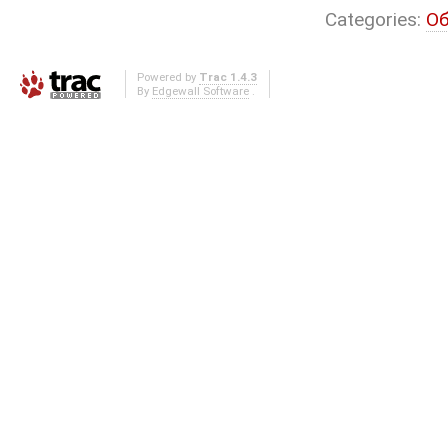
Categories:
Об
Powered by
Trac 1.4.3
By
Edgewall Software
.