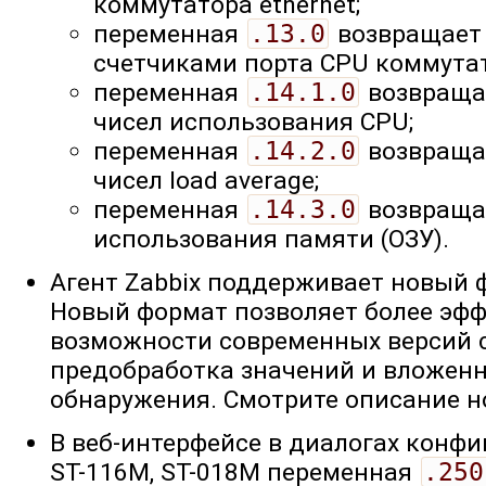
коммутатора ethernet;
переменная
.13.0
возвращает 
счетчиками порта CPU коммутато
переменная
.14.1.0
возвращае
чисел использования CPU;
переменная
.14.2.0
возвращае
чисел load average;
переменная
.14.3.0
возвраща
использования памяти (ОЗУ).
Агент Zabbix поддерживает новый
Новый формат позволяет более эф
возможности современных версий се
предобработка значений и вложен
обнаружения. Смотрите описание 
В веб-интерфейсе в диалогах конфи
ST-116M, ST-018M переменная
.250