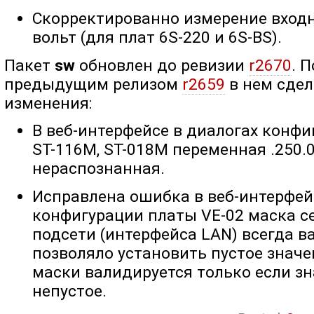
Скорректированно измерение вход
вольт (для плат 6S-220 и 6S-BS).
Пакет
sw
обновлен до ревизии
r2670
. 
предыдущим релизом
r2659
в нем сде
изменения:
В веб-интерфейсе в диалогах конфи
ST-116M, ST-018M переменная .250.
нераспознанная.
Исправлена ошибка в веб-интерфейс
конфигурации платы VE-02 маска с
подсети (интерфейса LAN) всегда в
позволяло установить пустое значе
маски валидируется только если з
непустое.