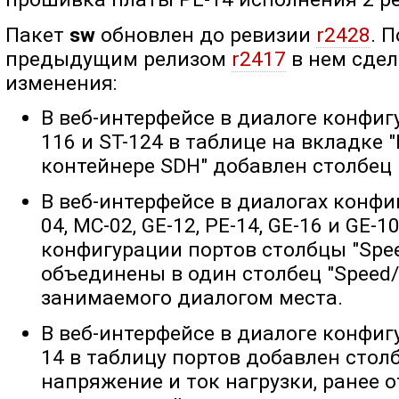
Пакет
sw
обновлен до ревизии
r2428
. 
предыдущим релизом
r2417
в нем сде
изменения:
В веб-интерфейсе в диалоге конфигу
116 и ST-124 в таблице на вкладке
контейнере SDH" добавлен столбец 
В веб-интерфейсе в диалогах конфиг
04, MC-02, GE-12, PE-14, GE-16 и GE-
конфигурации портов столбцы "Speed
объединены в один столбец "Speed/
занимаемого диалогом места.
В веб-интерфейсе в диалоге конфигу
14 в таблицу портов добавлен стол
напряжение и ток нагрузки, ранее