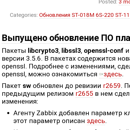
Posted:
3 m
Categories:
Обновления
ST-018M
6S-220
ST-1
Выпущено обновление ПО пл
Пакеты
libcrypto3
,
libssl3
,
openssl-conf
версии 3.5.6. В пакетах содержится но
openssl. Подробнее с изменениями, сд
openssl, можно ознакомиться ​​
здесь
.
Пакет
sw
обновлен до ревизии
r2659
. 
предыдущим релизом
r2655
в нем сде
изменения:
Агенту Zabbix добавлен параметр 
этот параметр описан
здесь
.