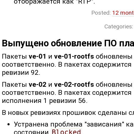
отображается как "RTP".
Posted:
12 mont
Categories
Выпущено обновление ПО плат
Пакеты
ve-01
и
ve-01-rootfs
обновлены д
соответственно. В пакетах содержится
ревизии 92.
Пакеты
ve-02
и
ve-02-rootfs
обновлены д
соответственно. В пакетах содержится
исполнения 1 ревизии 56.
В новых ревизиях прошивок сделаны 
Устранена проблема "зависания" ка
состоянии
Blocked
.