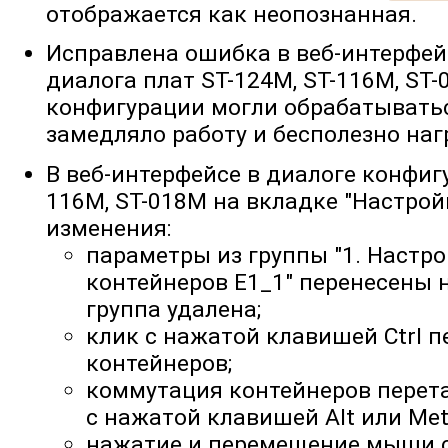
отображается как неопознанная.
Исправлена ошибка в веб-интерфей
диалога плат ST-124M, ST-116M, ST-
конфигурации могли обрабатыватьс
замедляло работу и бесполезно на
В веб-интерфейсе в диалоге конфиг
116M, ST-018M на вкладке "Настро
изменения:
параметры из группы "1. Настро
контейнеров E1_1" перенесены 
группа удалена;
клик с нажатой клавишей Ctrl 
контейнеров;
коммутация контейнеров перет
с нажатой клавишей Alt или Meta
нажатие и перемещение мыши с