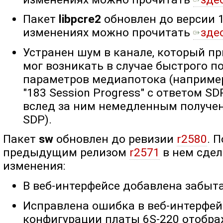
Пакет
libpcre2
обновлен до версии 1
изменениях можно прочитать
зде
Устранен шум в канале, который пр
мог возникать в случае быстрого 
параметров медиапотока (например
"183 Session Progress" с ответом S
вслед за ним немедленным получени
SDP).
Пакет
sw
обновлен до ревизии
r2580
. 
предыдущим релизом
r2571
в нем сде
изменения:
В веб-интерфейсе добавлена забыта
Исправлена ошибка в веб-интерфейс
конфигурации платы 6S-220 отобра