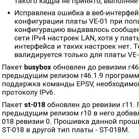
такого кадра не принято, выполняе
Исправлена ошибка в веб-интерфейс
конфигурации платы VE-01 при поп
конфигурацию выдавалось сообщен
сети IPv4 настроек LAN, хотя у плат
интерфейса и таких настроек нет. 
валидируется только для платы VE-
Пакет
busybox
обновлен до ревизии r46
предыдущим релизом r46.1.9 программ
поддержка команды EPSV, необходимо
протоколу IPv6.
Пакет
st-018
обновлен до ревизии r11.
предыдущим релизом r10 в него добав
018 ревизии 0. Прошивка данной прош
ST-018 в другой тип платы - ST-018M.