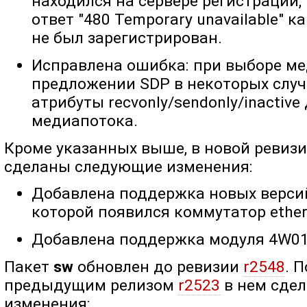
находился на сервере регистрации
ответ "480 Temporary unavailable" 
не был зарегистрирован.
Исправлена ошибка: при выборе м
предложении SDP в некоторых случ
атрибуты recvonly/sendonly/inactive
медиапотока.
Кроме указанных выше, в новой ревиз
сделаны следующие изменения:
Добавлена поддержка новых версий 
которой появился коммутатор ether
Добавлена поддержка модуля 4W01
Пакет
sw
обновлен до ревизии
r2548
. 
предыдущим релизом
r2523
в нем сде
изменения: