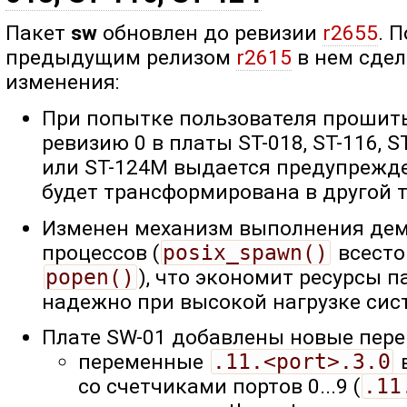
Пакет
sw
обновлен до ревизии
r2655
. 
предыдущим релизом
r2615
в нем сде
изменения:
При попытке пользователя прошить
ревизию 0 в платы ST-018, ST-116, S
или ST-124M выдается предупрежде
будет трансформирована в другой т
Изменен механизм выполнения де
процессов (
posix_spawn()
всест
popen()
), что экономит ресурсы п
надежно при высокой нагрузке сис
Плате SW-01 добавлены новые пер
переменные
.11.<port>.3.0
в
со счетчиками портов 0...9 (
.11