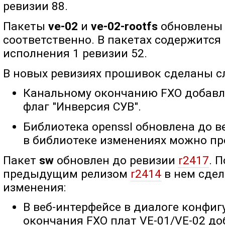
ревизии 88.
Пакеты
ve-02
и
ve-02-rootfs
обновлены д
соответственно. В пакетах содержится
исполнения 1 ревизии 52.
В новых ревизиях прошивок сделаны 
Канальному окончанию FXO добав
флаг "Инверсия СУВ".
Библиотека openssl обновлена до ве
в библиотеке изменениях можно п
Пакет
sw
обновлен до ревизии
r2417
. 
предыдущим релизом
r2414
в нем сде
изменения:
В веб-интерфейсе в диалоге конфи
окончания FXO плат VE-01/VE-02 д