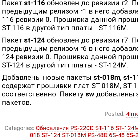
Пакет
st-116
обновлен до ревизии r2. 
предыдущим релизом r1 в него добавл
116 ревизии 0. Прошивка данной прош
ST-116 в другой тип платы - ST-116M.
Пакет
st-124
обновлен до ревизии r7. 
предыдущим релизом r6 в него добавл
124 ревизии 0. Прошивка данной прош
ST-124 в другой тип платы - ST-124M.
Добавлены новые пакеты
st-018m
,
st-
содержат прошивки плат ST-018M, ST-
соответственно. Пакету
sw
добавлены 
пакетов.
Posted:
4 m
Categories:
Обновления
PS-220D
ST-116
ST-124
018
ST-124
ST-018M
PS-48D
6S-48
6S-