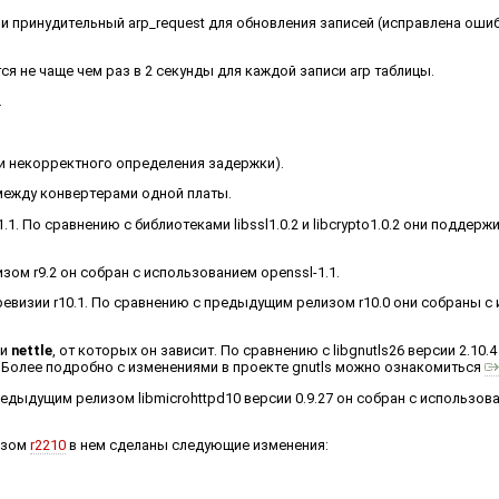
и принудительный arp_request для обновления записей (исправлена ошиб
ся не чаще чем раз в 2 секунды для каждой записи arp таблицы.
.
и некорректного определения задержки).
 между конвертерами одной платы.
.1. По сравнению с библиотеками libssl1.0.2 и libcrypto1.0.2 они поддер
ом r9.2 он собран с использованием openssl-1.1.
евизии r10.1. По сравнению с предыдущим релизом r10.0 они собраны с
и
nettle
, от которых он зависит. По сравнению с libgnutls26 версии 2.10.
3. Более подробно с изменениями в проекте gnutls можно ознакомиться
едыдущим релизом libmicrohttpd10 версии 0.9.27 он собран с использован
изом
r2210
в нем сделаны следующие изменения: