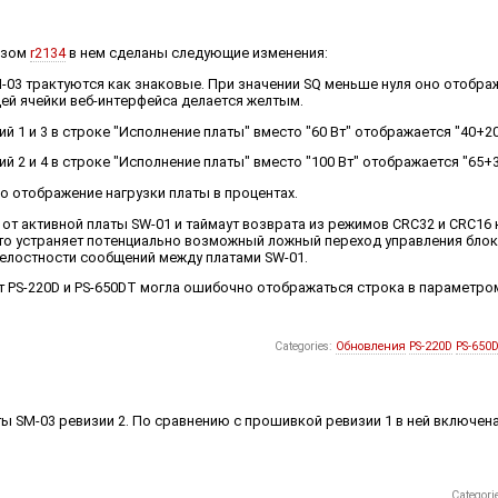
изом
r2134
в нем сделаны следующие изменения:
 SM-03 трактуются как знаковые. При значении SQ меньше нуля оно отобра
щей ячейки веб-интерфейса делается желтым.
й 1 и 3 в строке "Исполнение платы" вместо "60 Вт" отображается "40+20
й 2 и 4 в строке "Исполнение платы" вместо "100 Вт" отображается "65+3
о отображение нагрузки платы в процентах.
от активной платы SW-01 и таймаут возврата из режимов CRC32 и CRC16
то устраняет потенциально возможный ложный переход управления бло
елостности сообщений между платами SW-01.
т PS-220D и PS-650DT могла ошибочно отображаться строка в параметром
Categories:
Обновления
PS-220D
PS-650
ты SM-03 ревизии 2. По сравнению с прошивкой ревизии 1 в ней включен
Categori