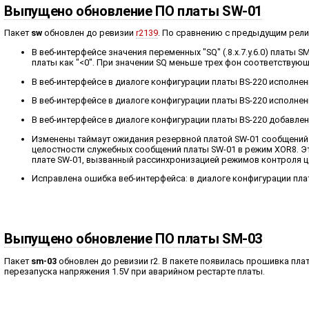
Выпущено обновление ПО платы SW-01
Пакет
sw
обновлен до ревизии
r2139
. По сравнению с предыдущим рел
В веб-интерфейсе значения переменных "SQ" (.8.x.7.y.6.0) платы
платы как "<0". При значении SQ меньше трех фон соответствую
В веб-интерфейсе в диалоге конфигурации платы BS-220 исполнени
В веб-интерфейсе в диалоге конфигурации платы BS-220 исполнени
В веб-интерфейсе в диалоге конфигурации платы BS-220 добавлен
Изменены таймаут ожидания резервной платой SW-01 сообщений 
целостности служебных сообщений платы SW-01 в режим XOR8. Э
плате SW-01, вызванный рассинхронизацией режимов контроля ц
Исправлена ошибка веб-интерфейса: в диалоге конфигурации пла
Выпущено обновление ПО платы SM-03
Пакет
sm-03
обновлен до ревизии r2. В пакете появилась прошивка пла
перезапуска напряжения 1.5V при аварийном рестарте платы.