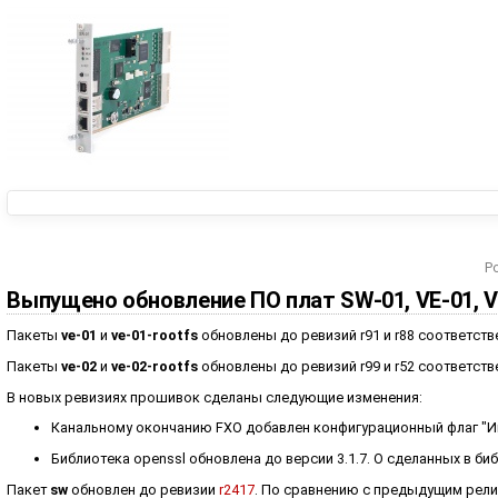
P
Выпущено обновление ПО плат SW-01, VE-01, V
Пакеты
ve-01
и
ve-01-rootfs
обновлены до ревизий r91 и r88 соответств
Пакеты
ve-02
и
ve-02-rootfs
обновлены до ревизий r99 и r52 соответств
В новых ревизиях прошивок сделаны следующие изменения:
Канальному окончанию FXO добавлен конфигурационный флаг "И
Библиотека openssl обновлена до версии 3.1.7. О сделанных в б
Пакет
sw
обновлен до ревизии
r2417
. По сравнению с предыдущим рел