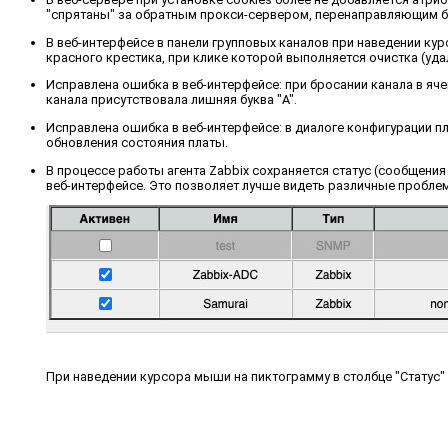
"спрятаны" за обратным прокси-сервером, перенаправляющим б
В веб-интерфейсе в панели групповых каналов при наведении кур
красного крестика, при клике которой выполняется очистка (уда
Исправлена ошибка в веб-интерфейсе: при бросании канала в яч
канала присутствовала лишняя буква "A".
Исправлена ошибка в веб-интерфейсе: в диалоге конфигурации п
обновления состояния платы.
В процессе работы агента Zabbix сохраняется статус (сообщения
веб-интерфейсе. Это позволяет лучше видеть различные пробле
При наведении курсора мыши на пиктограмму в столбце "Статус"