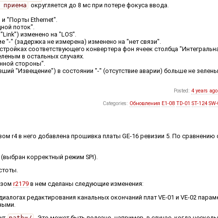
 приема
округляется до 8 мс при потере фокуса ввода.
и "Порты Ethernet".
дной поток".
Link") изменено на "LOS".
 "-" (задержка не измерена) изменено на "нет связи".
астройках соответствующего конвертера фон ячеек столбца "Интегральн
еленым в остальных случаях.
нной стороны".
ший "Извещение") в состоянии "-" (отсутствие аварии) больше не зелен
Posted:
4 years ago
Categories:
Обновления
E1-08
TD-01
ST-124
SW-
ом r4 в него добавлена прошивка платы GE-16 ревизии 5. По сравнению
 (выбран корректный режим SPI).
стоты.
изом
r2179
в нем сделаны следующие изменения:
 диалогах редактирования канальных окончаний плат VE-01 и VE-02 парам
ными.
бут
path=/
. Это может быть полезно, например, в случае, когда нескол