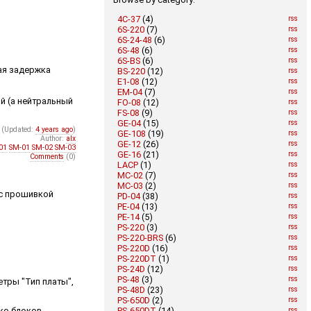
4C-37
(4)
rss
6S-220
(7)
rss
6S-24-48
(6)
rss
6S-48
(6)
rss
6S-BS
(6)
rss
ая задержка
BS-220
(12)
rss
E1-08
(12)
rss
EM-04
(7)
rss
ый (а нейтральный
FO-08
(12)
rss
FS-08
(9)
rss
GE-04
(15)
rss
(Updated:
4 years ago
)
GE-108
(19)
rss
Author:
alx
GE-12
(26)
rss
01
SM-01
SM-02
SM-03
GE-16
(21)
rss
Comments
(0)
LACP
(1)
rss
MC-02
(7)
rss
MC-03
(2)
rss
 с прошивкой
PD-04
(38)
rss
PE-04
(13)
rss
PE-14
(5)
rss
PS-220
(3)
rss
PS-220-BRS
(6)
rss
PS-220D
(16)
rss
PS-220DT
(1)
rss
PS-24D
(12)
rss
PS-48
(3)
rss
етры "Тип платы",
PS-48D
(23)
rss
PS-650D
(2)
rss
PS-650DT
(14)
rss
ько блоков