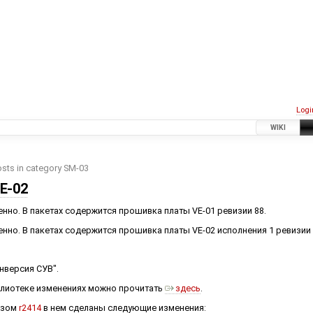
Logi
WIKI
osts in category SM-03
E-02
енно. В пакетах содержится прошивка платы VE-01 ревизии 88.
енно. В пакетах содержится прошивка платы VE-02 исполнения 1 ревизии 
нверсия СУВ".
иблиотеке изменениях можно прочитать
здесь
.
изом
r2414
в нем сделаны следующие изменения: