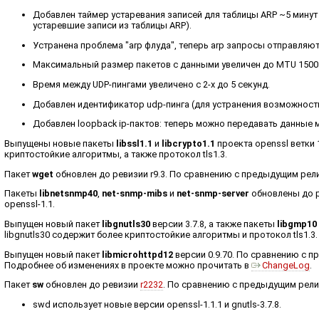
Добавлен таймер устаревания записей для таблицы ARP ~5 минут 
устаревшие записи из таблицы ARP).
Устранена проблема "arp флуда", теперь arp запросы отправляют
Максимальный размер пакетов с данными увеличен до MTU 1500
Время между UDP-пингами увеличено с 2-х до 5 секунд.
Добавлен идентификатор udp-пинга (для устранения возможност
Добавлен loopback ip-пактов: теперь можно передавать данные
Выпущены новые пакеты
libssl1.1
и
libcrypto1.1
проекта openssl ветки 1
криптостойкие алгоритмы, а также протокол tls1.3.
Пакет
wget
обновлен до ревизии r9.3. По сравнению с предыдущим релиз
Пакеты
libnetsnmp40
,
net-snmp-mibs
и
net-snmp-server
обновлены до р
openssl-1.1.
Выпущен новый пакет
libgnutls30
версии 3.7.8, а также пакеты
libgmp10
libgnutls30 содержит более криптостойкие алгоритмы и протокол tls1.
Выпущен новый пакет
libmicrohttpd12
версии 0.9.70. По сравнению с пр
Подробнее об изменениях в проекте можно прочитать в
ChangeLog
.
Пакет
sw
обновлен до ревизии
r2232
. По сравнению с предыдущим рел
swd использует новые версии openssl-1.1.1 и gnutls-3.7.8.