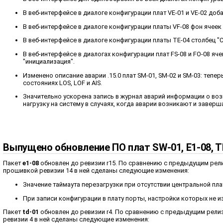
В веб-интерфейсе в диалоге конфигурации плат VE-01 и VE-02 доб
В веб-интерфейсе в диалоге конфигурации платы VF-08 фон ячеек
В веб-интерфейсе в диалоге конфигурации платы TE-04 столбец "
В веб-интерфейсе в диалогах конфигурации плат FS-08 и FO-08 я
"инициализация".
Изменено описание аварии .15.0 плат SM-01, SM-02 и SM-03: теперь 
состояниях LOS, LOF и AIS.
Значительно ускорена запись в журнал аварий информации о воз
нагрузку на систему в случаях, когда аварии возникают и завер
Выпущено обновление ПО плат SW-01, E1-08, T
Пакет
e1-08
обновлен до ревизии r15. По сравнению с предыдущим релиз
прошивкой ревизии 14 в ней сделаны следующие изменения:
Значение таймаута перезагрузки при отсутствии центральной плат
При записи конфигурации в плату порты, настройки которых не 
Пакет
td-01
обновлен до ревизии r4. По сравнению с предыдущим релиз
ревизии 4 в ней сделаны следующие изменения: