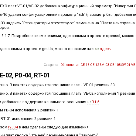
 FXO плат VE-01/VE-02 добавлен конфигурационный параметр "Инверсия С
GE-16 удален конфигурационный параметр "Eth" (параметр был добавлен п
-03 надпись "Регенераторы отсутствуют" заменена на "Плата неисправна 
оров.
 3.1.7. Подробнее с изменениями, сделанными в проекте openssl, можн
 сделанными в проекте gnutls, можно ознакомиться
здесь
.
Categories:
Обновления
GE-16
GE-12
SM-03
GE-108
SW-01
VE
-02, PD-04, RT-01
енно. В пакетах содержится прошивка платы VE-01 ревизии 83.
енно. В пакетах содержится прошивка платы VE-02 исполнения 1 ревизии 
 добавлена поддержка канального окончания
R1.5
.
ы PD-04 исполнения 2 ревизии 1.
RT-01 исполнения 2 ревизии 1.
изом
r2334
в нем сделаны следующие изменения:
ии плат кнопка "Отмена" переименована в "Закрыть".