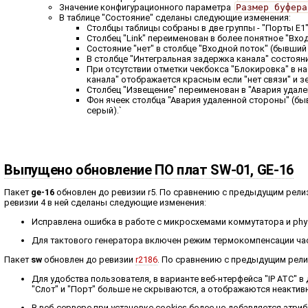
Значение конфигурационного параметра
Размер буфера
В таблице "Состояние" сделаны следующие изменения:
Столбцы таблицы собраны в две группы - "Порты E1" 
Столбец "Link" переименован в более понятное "Вхо
Состояние "нет" в столбце "Входной поток" (бывший "
В столбце "Интегральная задержка канала" состояние
При отсутствии отметки чекбокса "Блокировка" в н
канала" отображается красным если "нет связи" и з
Столбец "Извещение" переименован в "Авария удале
Фон ячеек столбца "Авария удаленной стороны" (быв
серый).`
Выпущено обновление ПО плат SW-01, GE-16
Пакет
ge-16
обновлен до ревизии r5. По сравнению с предыдущим релиз
ревизии 4 в ней сделаны следующие изменения:
Исправлена ошибка в работе с микросхемами коммутатора и phy
Для тактового генератора включен режим термокомпенсации ча
Пакет
sw
обновлен до ревизии
r2186
. По сравнению с предыдущим рел
Для удобства пользователя, в варианте веб-нтерфейса "IP АТС" в
"Слот" и "Порт" больше не скрываются, а отображаются неактив
В веб-сервере при установке cookies более не добавляется атри