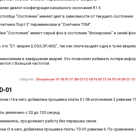
авлен диалог конфигурации канального окончания R1.5.
 столбца "Состояние" меняет цвет в зависимости от текущего состояния.
Счетчики Порт 3" переименован в "Счетчики TDM".
чейки "Состояние" имеют серый фон в состоянии "блокирован" и синий фо
это "E1: авария (LOS/LOF/AIS)", так как плата выдаёт одну и ту же аварию 
никновении и завершении аварий. Это позволяет избежать потери инфор
шаются с большой частотой.
Categories:
Обновления
VF-08
RT-01
SM-03
FO-08
FS-08
TE-04
PD-04
SW-01
VE
D-01
ом r14 в него добавлена прошивка платы E1-08 исполнения 2 ревизии 1
ы увеличено с 20 до 120 секунд.
изменились, продолжают работу без перерыва связи.
ом r3 в него добавлена прошивка платы TD-01 ревизии 6. По сравнению