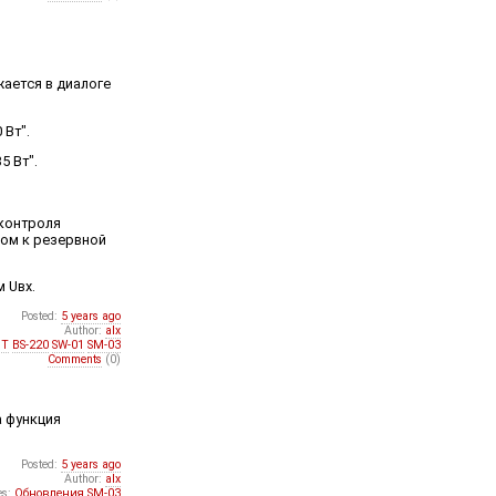
жается в диалоге
 Вт".
5 Вт".
 контроля
ком к резервной
 Uвх.
Posted:
5 years ago
Author:
alx
DT
BS-220
SW-01
SM-03
Comments
(0)
а функция
Posted:
5 years ago
Author:
alx
es:
Обновления
SM-03