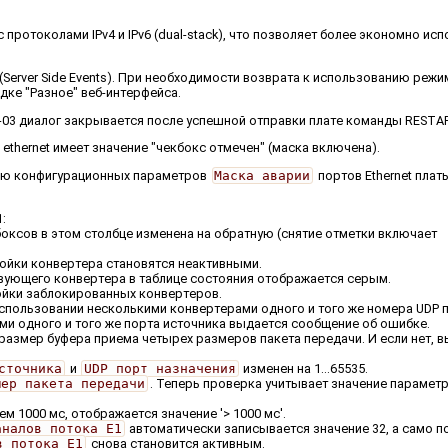
ротоколами IPv4 и IPv6 (dual-stack), что позволяет более экономно ис
Server Side Events). При необходимости возврата к использованию режи
дке "Разное" веб-интерфейса.
SM-03 диалог закрывается после успешной отправки плате команды RESTA
ethernet имеет значение "чекбокс отмечен" (маска включена).
нию конфигурационных параметров
Маска аварии
портов Ethernet плат
:
кбоксов в этом столбце изменена на обратную (снятие отметки включает
ойки конвертера становятся неактивными.
вующего конвертера в таблице состояния отображается серым.
ройки заблокированных конвертеров.
использовании несколькими конвертерами одного и того же номера UDP п
и одного и того же порта источника выдается сообщение об ошибке.
размер буфера приема четырех размеров пакета передачи. И если нет, 
сточника
и
UDP порт назначения
изменен на 1...65535.
мер пакета передачи
. Теперь проверка учитывает значение парамет
 1000 мс, отображается значение '> 1000 мс'.
аналов потока E1
автоматически записывается значение 32, а само п
в потока E1
снова становится активным.