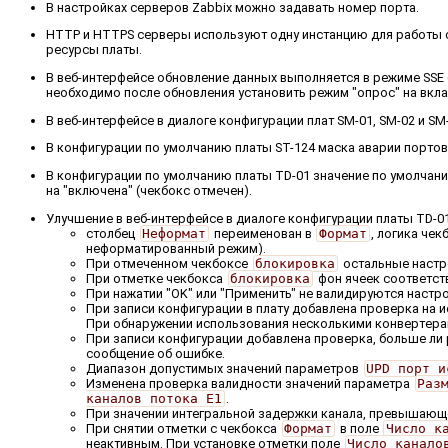
В настройках серверов Zabbix можно задавать номер порта.
HTTP и HTTPS серверы используют одну инстанцию для работы с п
ресурсы платы.
В веб-интерфейсе обновление данных выполняется в режиме SSE (
необходимо после обновления установить режим "опрос" на вкла
В веб-интерфейсе в диалоге конфигурации плат SM-01, SM-02 и 
В конфигурации по умолчанию платы ST-124 маска аварии портов 
В конфигурации по умолчанию платы TD-01 значение по умолча
на "включена" (чекбокс отмечен).
Улучшение в веб-интерфейсе в диалоге конфигурации платы TD-01
столбец
Неформат
переименован в
Формат
, логика че
неформатированный режим).
При отмеченном чекбоксе
блокировка
остальные настр
При отметке чекбокса
блокировка
фон ячеек соответст
При нажатии "OK" или "Применить" не валидируются наст
При записи конфигурации в плату добавлена проверка на 
При обнаружении использования несколькими конвертерам
При записи конфигурации добавлена проверка, больше ли 
сообщение об ошибке.
Диапазон допустимых значений параметров
UPD порт и
Изменена проверка валидности значений параметра
Раз
каналов потока E1
.
При значении интегральной задержки канала, превышающем
При снятии отметки с чекбокса
Формат
в поле
Число к
неактивным. При установке отметки поле
Число канало