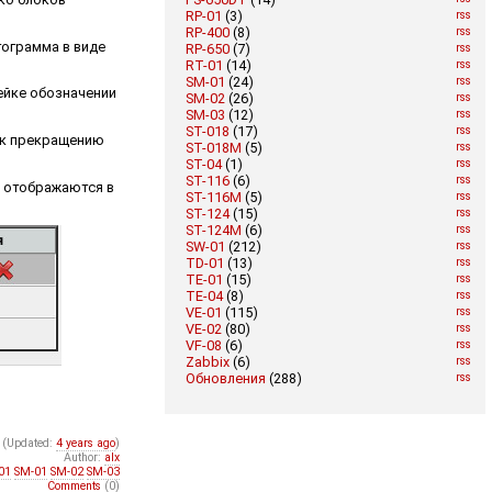
RP-01
(3)
rss
RP-400
(8)
rss
тограмма в виде
RP-650
(7)
rss
RT-01
(14)
rss
SM-01
(24)
rss
чейке обозначении
SM-02
(26)
rss
SM-03
(12)
rss
ST-018
(17)
rss
о к прекращению
ST-018M
(5)
rss
ST-04
(1)
rss
ST-116
(6)
rss
к отображаются в
ST-116M
(5)
rss
ST-124
(15)
rss
ST-124M
(6)
rss
SW-01
(212)
rss
TD-01
(13)
rss
TE-01
(15)
rss
TE-04
(8)
rss
VE-01
(115)
rss
VE-02
(80)
rss
VF-08
(6)
rss
Zabbix
(6)
rss
Обновления
(288)
rss
(Updated:
4 years ago
)
Author:
alx
01
SM-01
SM-02
SM-03
Comments
(0)