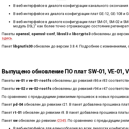
В веб-интерфейсе в диалоге конфигурации канального окончания
В веб-интерфейсе из диалога конфигурации плат GE-12, GE-108 и 
В веб-интерфейсе в диалоге конфигурации плат SM-01, SM-02 и SM
модуль DSL)" как более точно отражающую состояние регенерат
Пакеты
openssl
,
openssl-conf
,
libssl3
и
libcrypto3
обновлены до версии
здесь
.
Пакет
libgnutls30
обновлен до версии 3.8.4. Подробнее с изменениями,
Выпущено обновление ПО плат SW-01, VE-01, VE
Пакеты
ve-01
и
ve-01-rootfs
обновлены до ревизий r86 и r83 соответств
Пакеты
ve-02
и
ve-02-rootfs
обновлены до ревизий r94 и r47 соответств
По сравнению с предыдущими ревизиями прошивок в новых прошивках
Пакет
pd-04
обновлен до ревизии r21. В пакет добавлена прошивка плат
Пакет
rt-01
обновлен до ревизии r8. В пакет добавлена прошивка платы 
Пакет
sw
обновлен до ревизии
r2345
. По сравнению с предыдущим рел
В веб-интерфейсе для единообразия во всех диалогах конфигурац