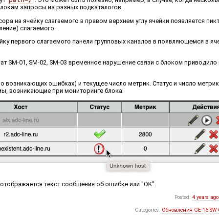
локам запросы из разных подкаталогов.
сора на ячейку слагаемого в правом верхнем углу ячейки появляется пик
ление) слагаемого.
ейку первого слагаемого панели групповых каналов в появляющемся в я
лат SM-01, SM-02, SM-03 временное нарушение связи с блоком приводил
 о возникающих ошибках) и текущее число метрик. Статус и число метри
мы, возникающие при мониторинге блока:
 отображается текст сообщения об ошибке или "OK".
Posted:
4 years ago
Categories:
Обновления
GE-16
SW-