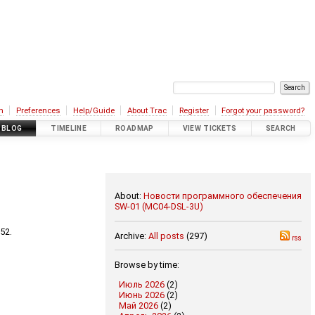
n
Preferences
Help/Guide
About Trac
Register
Forgot your password?
BLOG
TIMELINE
ROADMAP
VIEW TICKETS
SEARCH
About:
Новости программного обеспечения
SW-01 (MC04-DSL-3U)
52.
Archive:
All posts
(297)
rss
Browse by time:
Июль 2026
(2)
Июнь 2026
(2)
Май 2026
(2)