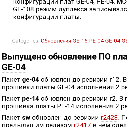
конфигурации плат GE-04, PE-04, MC-0
GE-108 режим дуплекса записывалс
конфигурации платы.
Categories:
Обновления
GE-16
PE-04
GE-04
G
Выпущено обновление ПО плат
GE-04
Пакет
ge-04
обновлен до ревизии r12. 
прошивки платы GE-04 исполнения 2 ре
Пакет
pe-14
обновлен до ревизии r2. В
прошивка платы PE-14 исполнения 2 ре
Пакет
sw
обновлен до ревизии
r2428
. 
предыдущим релизом
r2417
в нем сде