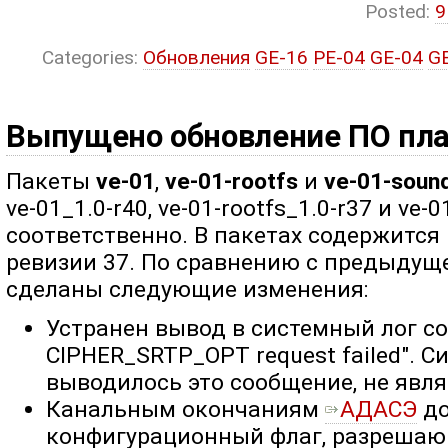
Posted:
9
Categories:
Обновления
GE-16
PE-04
GE-04
G
Выпущено обновление ПО пла
Пакеты
ve-01
,
ve-01-rootfs
и
ve-01-soun
ve-01_1.0-r40, ve-01-rootfs_1.0-r37 и ve-
соответственно. В пакетах содержится
ревизии 37. По сравнению с предыдуще
сделаны следующие изменения:
Устранен вывод в системный лог со
CIPHER_SRTP_OPT request failed". С
выводилось это сообщение, не явл
Канальным окончаниям
АДАСЭ
до
конфигурационный флаг, разреша