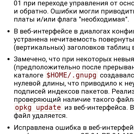
01 при переходе управления от осн
и обратно. Ошибки могли приводит
платы и/или флага "необходимая".
В веб-интерфейсе в диалогах конф
устранена нечитаемость повернуты
(вертикальных) заголовков таблиц в
Замечено, что при некоторых невы
(предположительно после прерыван
каталоге
$HOME/.gnupg
создавал
нулевой длины, что приводило к н
подписей индексов пакетов. Реализ
проверяющий наличие такого файл
opkg update
из веб-интерфейса. 
файл удаляется.
Исправлена ошибка в веб-интерфейс