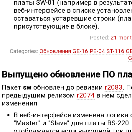
платы SW-01 (например в результат
веб-интерфейсе в списке установле
оставаться устаревшие строки (пла
присутствующие в блоке).
Posted:
21 mont
Categories:
Обновления
GE-16
PE-04
ST-116
G
G
Выпущено обновление ПО пл
Пакет
sw
обновлен до ревизии
r2083
. 
предыдущим релизом
r2074
в нем сде
изменения:
В веб-интерфейсе изменена логика
"Master" и "Slave" для платы BS-220
отображается если выходной ток п