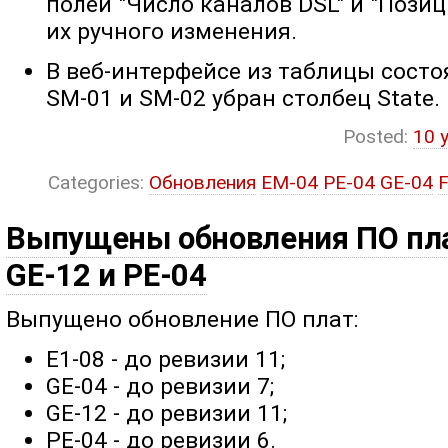
полей "Число каналов DSL" и "Пози
их ручного изменения.
В веб-интерфейсе из таблицы состо
SM-01 и SM-02 убран столбец State.
Posted:
10 
Categories:
Обновления
EM-04
PE-04
GE-04
Выпущены обновления ПО плат
GE-12 и PE-04
Выпущено обновление ПО плат:
E1-08 - до ревизии 11;
GE-04 - до ревизии 7;
GE-12 - до ревизии 11;
PE-04 - до ревизии 6.