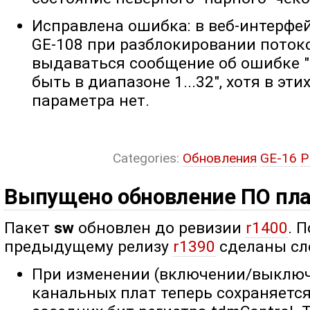
Исправлена ошибка: в веб-интерфе
GE-108 при разблокировании поток
выдаваться сообщение об ошибке 
быть в диапазоне 1...32", хотя в эти
параметра нет.
Categories:
Обновления
GE-16
P
Выпущено обновление ПО пл
Пакет
sw
обновлен до ревизии
r1400
. 
предыдущему релизу
r1390
сделаны сл
При изменении (включении/выклю
канальных плат теперь сохраняетс