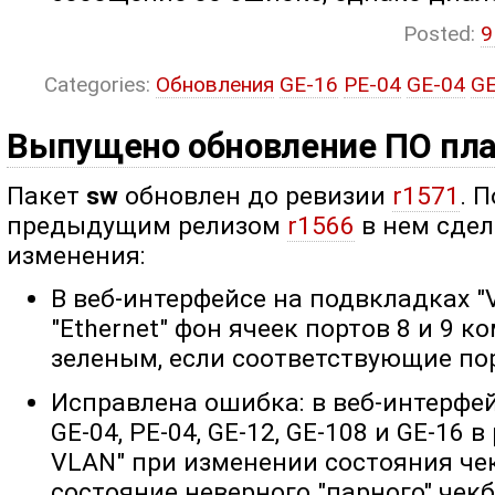
Posted:
9
Categories:
Обновления
GE-16
PE-04
GE-04
GE
Выпущено обновление ПО пл
Пакет
sw
обновлен до ревизии
r1571
. 
предыдущим релизом
r1566
в нем сде
изменения:
В веб-интерфейсе на подвкладках "
"Ethernet" фон ячеек портов 8 и 9 
зеленым, если соответствующие пор
Исправлена ошибка: в веб-интерфе
GE-04, PE-04, GE-12, GE-108 и GE-16 
VLAN" при изменении состояния че
состояние неверного "парного" чекб