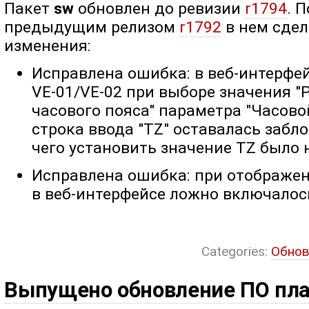
Пакет
sw
обновлен до ревизии
r1794
. 
предыдущим релизом
r1792
в нем сде
изменения:
Исправлена ошибка: в веб-интерфе
VE-01/VE-02 при выборе значения "
часового пояса" параметра "Часово
строка ввода "TZ" оставалась забло
чего установить значение TZ было
Исправлена ошибка: при отображен
в веб-интерфейсе ложно включалось
Categories:
Обнов
Выпущено обновление ПО пл