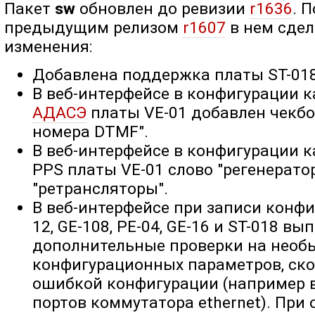
Пакет
sw
обновлен до ревизии
r1636
. 
предыдущим релизом
r1607
в нем сде
изменения:
Добавлена поддержка платы ST-018
В веб-интерфейсе в конфигурации 
АДАСЭ
платы VE-01 добавлен чекб
номера DTMF".
В веб-интерфейсе в конфигурации 
PPS платы VE-01 слово "регенерато
"ретрансляторы".
В веб-интерфейсе при записи конфиг
12, GE-108, PE-04, GE-16 и ST-018 в
дополнительные проверки на необ
конфигурационных параметров, ск
ошибкой конфигурации (например 
портов коммутатора ethernet). При