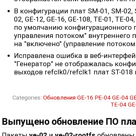
В конфигурации плат SM-01, SM-02, S
02, GE-12, GE-16, GE-108, TE-01, TE-0
по умолчанию конфигурационного 
управления потоком" внутреннего п
на "включено" (управление потоком
Исправлена ошибка в веб-интерфей
"Генератор" не отображалась конфи
выходов refclk0/refclk1 плат ST-018 
Categories:
Обновления
GE-16
PE-04
GE-04
G
TE-04
GE
Выпущено обновление ПО пла
Пакеты
ve-02
и
ve-02-rootfs
обновлены д