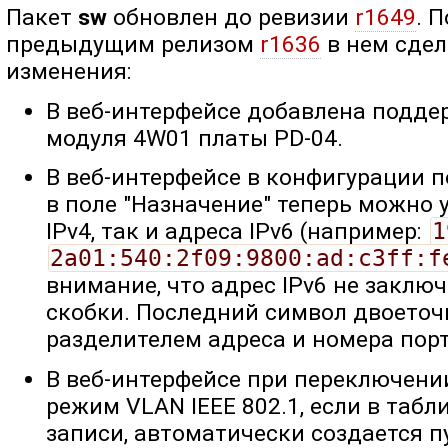
Пакет
sw
обновлен до ревизии
r1649
. 
предыдущим релизом
r1636
в нем сде
изменения:
В веб-интерфейсе добавлена подд
модуля 4W01 платы PD-04.
В веб-интерфейсе в конфигурации п
в поле "Назначение" теперь можно 
IPv4, так и адреса IPv6 (например:
1
2a01:540:2f09:9800:ad:c3ff:f
внимание, что адрес IPv6 не заклю
скобки. Последний символ двоеточи
разделителем адреса и номера порт
В веб-интерфейсе при переключении
режим VLAN IEEE 802.1, если в табл
записи, автоматически создается п