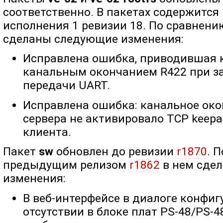
соответственно. В пакетах содержится
исполнения 1 ревизии 18. По сравнению
сделаны следующие изменения:
Исправлена ошибка, приводившая 
канальным окончанием R422 при з
передачи UART.
Исправлена ошибка: канальное око
сервера не активировало TCP keepa
клиента.
Пакет
sw
обновлен до ревизии
r1870
. 
предыдущим релизом
r1862
в нем сде
изменения:
В веб-интерфейсе в диалоге конфиг
отсутствии в блоке плат PS-48/PS-