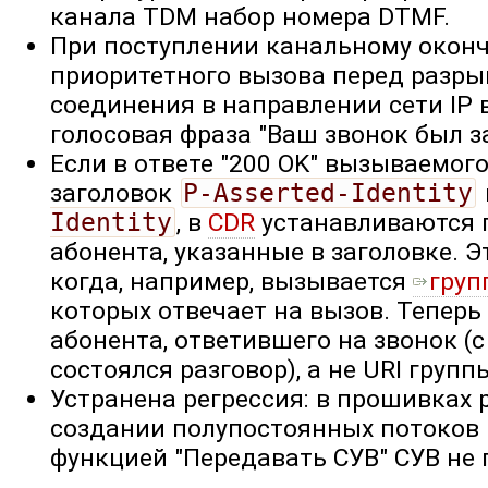
канала TDM набор номера DTMF.
При поступлении канальному око
приоритетного вызова перед разр
соединения в направлении сети IP
голосовая фраза "Ваш звонок был з
Если в ответе "200 OK" вызываемог
заголовок
P-Asserted-Identity
Identity
, в
CDR
устанавливаются 
абонента, указанные в заголовке. Э
когда, например, вызывается
груп
которых отвечает на вызов. Теперь
абонента, ответившего на звонок (
состоялся разговор), а не URI групп
Устранена регрессия: в прошивках 
создании полупостоянных потоков
функцией "Передавать СУВ" СУВ не 